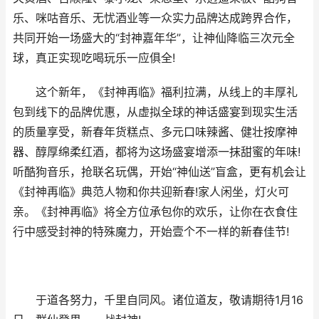
乐、咪咕音乐、无忧酒业等一众实力品牌达成跨界合作，
共同开始一场盛大的“封神嘉年华”，让神仙降临三次元全
球，真正实现吃喝玩乐一应俱全!
这个新年，《封神再临》福利拉满，从线上的丰厚礼
包到线下的品牌优惠，从虚拟全球的神话盛宴到现实生活
的质量享受，新春年货糕点、多元口味辣酱、健壮按摩神
器、醇厚绵柔红酒，都将为这场盛宴增添一抹甜蜜的年味!
听酷狗音乐，抢联名玩偶，开始“神仙送”盲盒，更有机会让
《封神再临》典范人物和你共迎新春!家人闲坐，灯火可
亲。《封神再临》将全方位承包你的欢乐，让你在衣食住
行中感受封神的特殊魔力，开始壹个不一样的新春佳节!
于道各努力，千里自同风。诸位道友，敬请期待1月16