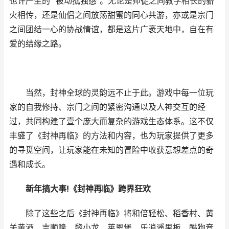
也许产生的 “被动孤独感”。无论是师徒之间教学相长的薪
火相传，还是仙侣之间放荡甜蜜的同心共游，亦或是宗门
之间团结一心的协战情谊，都是这片广袤天地中，自在有
爱的结缘之路。
当然，封神全球的灵韵远不止于此。游戏中每一位玩
家的自我修持、宗门之间的紧密沟通以及人神交互的经
过，共同构建了壹个庞大而复杂的游戏生态体系。这不仅
丰盛了《封神再临》的方法和内容，也为玩家提供了更多
的寻觅空间，让玩家能在未知的冒险中收获意想差点的奇
遇和成长。
新年搞大事!《封神再临》跨界狂欢
除了这些之后《封神再临》将和倍轻松、稻香村、黄
关黄酒、吉顺隆、黎小龙、莱恩堡、乐逍遥果板、酷狗音