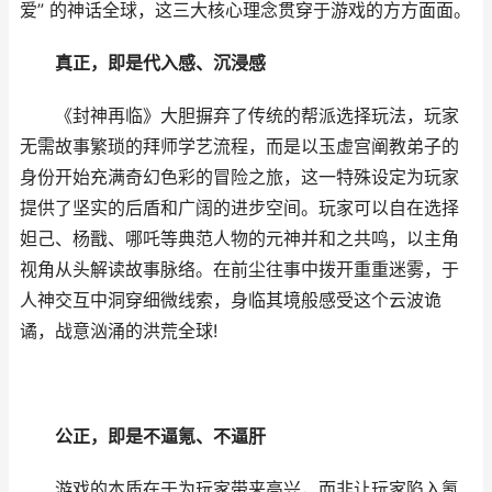
爱” 的神话全球，这三大核心理念贯穿于游戏的方方面面。
真正，即是代入感、沉浸感
《封神再临》大胆摒弃了传统的帮派选择玩法，玩家
无需故事繁琐的拜师学艺流程，而是以玉虚宫阐教弟子的
身份开始充满奇幻色彩的冒险之旅，这一特殊设定为玩家
提供了坚实的后盾和广阔的进步空间。玩家可以自在选择
妲己、杨戬、哪吒等典范人物的元神并和之共鸣，以主角
视角从头解读故事脉络。在前尘往事中拨开重重迷雾，于
人神交互中洞穿细微线索，身临其境般感受这个云波诡
谲，战意汹涌的洪荒全球!
公正，即是不逼氪、不逼肝
游戏的本质在于为玩家带来高兴，而非让玩家陷入氪