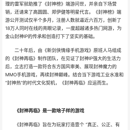
理的雷军就助推了《封神榜》端游问世，并亲自下场营
销，还请来了高圆圆、郑伊健等明星代言。《封神榜》端
游公开测试仅半个多月，注册人数就逼近六百万，创新了
18万人同时在线的亮眼记录，一度超越诸多热门网游，为
金山封神IP的传承和创造打下了坚实的基础。
二十年后，由《新剑侠情缘手机游戏》原班人马组成
的《封神再临》制作团队，在见证了封神IP强大的生活力
后，立志打造一款符合东方国风审美、展现封神魔力的
MMO手机游戏，再续封神巅峰。结合当下游戏工业水准和
“封神热”的时代文化契机，《封神再临》应运而生。
《封神再临》是一款啥子样的游戏
《封神再临》旨在为玩家打造壹个 “真正、公正、有