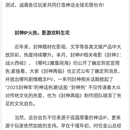
测试，诚邀各位玩家共同打造神话全球无限也许!
封神IP火热，影游双料生花
近年来，封神题材在影视、文学等各类文娱产品中大
放异彩，热度持续攀升。本月，封神IP相关电影《封神2：
战火西岐》、《哪吒2魔童闹海》均公开了确定到官宣预
告;紧接着，大家《封神再临》也正式公布了确定到消息，
并放出哪吒剧情概念PV，一系列封神相关话题掀起了
“2025封神年”的神话热潮!这股 “封神热” 不仅传递着大众
对传统文化的热爱，也为《封神再临》制作团队增添了充
足的文化自负。
当然，这份自负不仅来源于底蕴厚重的神话IP，更来
源于玩家依然如故的支持。早在千禧年初，时任金山总经