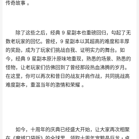
传奇故事 。
除了这些之后，经典 9 星副本也重磅回归，勾起了无
数老玩家的回忆。曾经，9 星副本以其超高的难度和丰厚
的奖励，成为了玩家们挑战自我、证明实力的舞台。如
今，经典 9 星副本原汁原味地重现，熟悉的场景、熟悉的
怪物，让老玩家们仿佛回到了曾经那段热血沸腾的岁月。
在这里，你可以再次和昔日的战友并肩作战，共同挑战高
难度副本，重温当年的激情和荣耀 。
如今，十周年的庆典已经盛大开始，让大家再次相聚
在《魔域口袋版》的全球里，领取十周年宠黯晶巨龙・卓