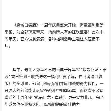
《魔域口袋版》十周年庆典盛大开始，海量福利重磅
来袭，为全部玩家带来一场前所未有的狂欢盛宴！此次十
周年庆，官方诚意满满，各种福利活动主题让人应接不
暇。
其中，最让人激动不已的当属十周年宠 “黯晶巨龙・卓
耿” 首日签到不收费送这一福利！要了解，在《魔域口袋
版》的全球里，幻兽可是玩家们并肩作战的得力伙伴，一
只强大的幻兽能让玩家在战斗中如虎添翼。而这次不收费
赠送的十周年宠 “黯晶巨龙・卓耿”，更是实力非凡，完全
能成为你在亚特大陆上纵横驰骋的最佳助力。