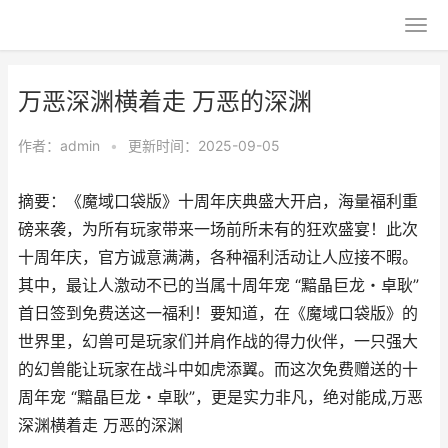
万恶深渊横着走 万恶的深渊
作者：
admin
•
更新时间：2025-09-05
摘要：《魔域口袋版》十周年庆典盛大开启，海量福利重
磅来袭，为所有玩家带来一场前所未有的狂欢盛宴！此次
十周年庆，官方诚意满满，各种福利活动让人应接不暇。
其中，最让人激动不已的当属十周年宠 “黯晶巨龙・卓耿”
首日签到免费送这一福利！要知道，在《魔域口袋版》的
世界里，幻兽可是玩家们并肩作战的得力伙伴，一只强大
的幻兽能让玩家在战斗中如虎添翼。而这次免费赠送的十
周年宠 “黯晶巨龙・卓耿”，更是实力非凡，绝对能成,万恶
深渊横着走 万恶的深渊