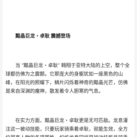
黯晶巨龙・卓耿 震撼登场
当 “黯晶巨龙・卓耿” 翱翔于亚特大陆的上空，整个全
球都仿佛为之震颤。它那庞大的身躯犹如一座黑色的山
峰，在阳光的照耀下，鳞片闪烁着神奇的黯晶光芒，仿佛
是来自深渊的魔神，散发着令人胆寒的气息。
在实力方面，黯晶巨龙・卓耿更是无可匹敌。龙息灌
注这一被动技能，只要玩家骑乘着卓耿，就能生效，全方