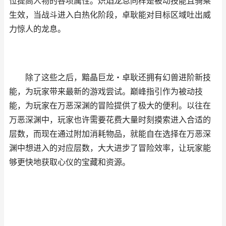
位提高人物的各项属性。炽焰龙息同样是被动技能且骑乘
生效，当战斗进入白热化阶段，卓耿能对目标区域吐出威
力惊人的龙息。
除了这些之后，黯晶巨龙・卓耿还拥有幻兽进阶新技
能，为玩家带来最新的游戏尝试。巅峰指引作为被动技
能，为玩家在万恶深渊的冒险提供了极大的便利。以往在
万恶深渊中，玩家也许需要花费大量时刻摸索进入合适的
层数，而现在通过附加消耗物品，就能自在选择在万恶深
渊中想进入的对应层数，大大进步了冒险效率，让玩家能
够更快地获取心仪的宝藏和资源。