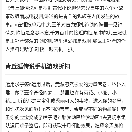
《青丘狐传说》是根据古代小说聊斋志异当中的六个小故
事改编而成电视剧,讲述的是青丘的狐族在人间发生的故
事。n在恒娘单元中,九王爷对古力娜扎饰演的陶恒一见钟
情,对陶恒是念念不忘,千方百计的接近陶恒,剧中的九王妃就
是王祉萱饰演的,她的眼神里满满都是戏啊,那么王祉萱的个
人资料是啥子,赶快一起去扒一扒。
青丘狐传说手机游戏折扣
运用求子签n运用过后，竟然忽然被爱的力量席卷，昏昏入
睡，做了壹个奇怪的梦……梦里也许有荷花、小鹿、小
猪……听说那是宝宝化成秀丽可人的事物，进入你的梦里，
和你初次见面啦！n不同的宝宝，会变成不同的物品呢！梦
里你的宝宝变成了啥子呢？胎梦动画胎梦动画n夫妻玩家组
队运用求子签后，即可获取十月怀胎效果，准母亲浑身将