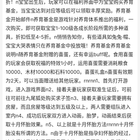
折！n宝宝出生后，玩家可以在福利界面中为宝宝购买养育
基金，当宝宝达到对应等级后可以领取丰厚奖励。养育基
金开始邮件n养育基金是游戏针对养育体系推出的福利，一
次购买，即可获取宝宝1-100级各成长阶段所需的多种道
具，折扣低至4-5折。n悄悄告知你，有些道具如兔兔·帽、
宝宝大哭表情只在养育基金中投放哦！养育基金养育基金
说明n随养育基金附赠的喜蛋，还有幸运buff呢。食用喜蛋
的玩家会获取祝福的特效1小时，运用喜蛋需要消耗粮食
10000、木材10000和石料10000。喜蛋礼盒n喜蛋有效期
为2天，可以当面赠送给其他玩家。rnrnn1、首先打开游
戏，进入游戏界面n2、接着夫妻玩家获取准生证后，可前
往可前往九尾狐处购买求子签n3、接着夫妻玩家需要拥有
房屋，而且房屋等级达到五级及以上，两人需要组队进入
室内n4、成功后玩家双方进入动画，胎梦，动画结束后获
取十月怀胎效果。n5、以上就是十月怀胎方法rnrnn十月怀
胎没有所谓的方法。n由于十月怀胎是指孕妇怀胎的经过，