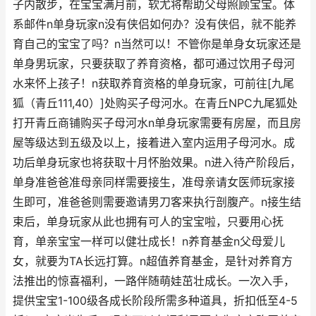
子内散步，在宝宝满月前，软尤将帮助父母照顾宝宝。体
系邮件n单身玩家n没有侠侣如何办？没有侠侣，就不能养
育自己的宝宝了吗？n当然可以！不管你是单身女玩家还是
单身男玩家，只要获取了养育资格，都可通过饮用子母河
水来怀上孩子！n获取养育资格的单身玩家，可前往[九尾
狐（青丘111,40）]处购买子母河水。在青丘NPC九尾狐处
打开青丘商铺购买子母河水n单身玩家需要有房屋，而且房
屋等级达到五级及以上，接着进入室内运用子母河水。成
功后单身玩家也将获取十月怀胎效果。n进入待产阶段后，
单身准爸爸准母亲同样需要接生，准母亲请女医师玩家接
生即可，准爸爸则需要邀请男刀客来执行剖腹产。n接生结
束后，单身玩家从此也拥有可人的宝宝啦，只要用心抚
育，单亲宝宝一样可以健壮成长！n养育基金n父母爱儿
女，就要为TA长远打算。n超值养育基金，是针对养育方
法推出的惊喜福利，一路伴随萌娃茁壮成长。一次入手，
提供宝宝1-100级各成长阶段所需多种道具，折扣低至4-5