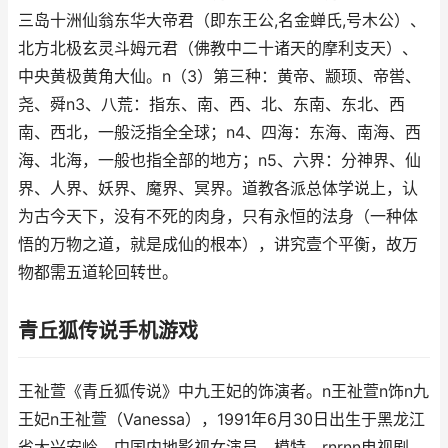
三岛十洲仙翁东华大帝君（即东王公,名金蝉氏,号木公）、
北方北极玄灵斗姆元君（佛教中二十诸天的摩利支天）、
中央黄极黄角大仙。n（3）第三种：黄帝、颛顼、帝喾、
尧、舜n3、八荒：指东、南、西、北、东南、东北、西
南、西北，一般泛指全全球；n4、四海：东海、南海、西
海、北海，一般也指全部的地方；n5、六界：分神界、仙
界、人界、妖界、魔界、冥界。道教各派总体学说上，认
为古今天下，没有不死的肉身，只有永恒的法身（一种体
悟的万物之道，就是成仙的根本），讲究壹个平衡，故万
物都需五道轮回转世。
青丘狐传说手机游戏
王祉萱《青丘狐传说》中九王妃的饰演者。n王祉萱n饰n九
王妃n王祉萱（Vanessa），1991年6月30日出生于黑龙江
省大兴安岭，中国内地影视女演员、模特。rnrnn电视剧