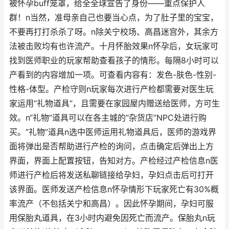
被怀孕buff笼罩，给全全球宣告了身份——重点保护人
群！n当然，准母亲自己也要当心点，为了肚子里的宝宝，
不要再打打杀杀了呀。n除关宁校场、高昌迷宫外，其余方
法被击败均有也许流产。十月怀胎效果n怀孕后，女玩家可
找到医师职业的玩家帮助查看孩子的情形。每隔8小时可以
产看到的内容增加一项。可查看内容有：发色-肤色-性别-
性格-体型。产检守则n玩家每次进行产检都需要对医生玩
家运用“礼物道具”，且需要在家园屋内赠送给医师，方可生
效。n“礼物”道具可以在各主城的“杂货店”NPC处进行购
买。“礼物”道具n选中医师运用礼物道具后，医师的游戏界
面将弹出是否帮助进行产检的询问，点击确定后弹出上方
界面，界面上配置按钮，告知对方。产检经过产检信息n医
师进行产检后将发送私聊链接给孕妇，孕妇点击后可打开
该界面。医师发送产检信息n怀孕情形下玩家死亡有30%概
率流产（不包括关宁和高昌）。因此怀孕期间，孕妇可服
用保胎丸道具，在3小时内避免因死亡而流产。保胎丸n玩