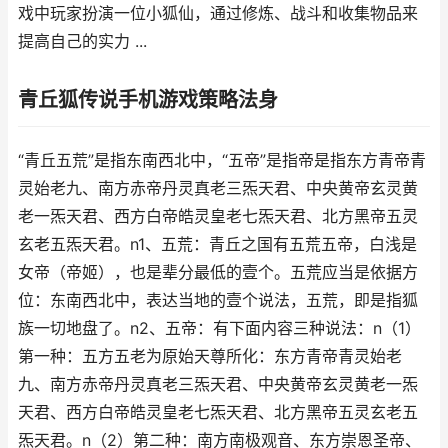
戏中玩家扮演一位小狐仙，通过修炼、战斗和收集物品来
提高自己的实力 ...
青丘狐传说手机游戏策略法身
“青丘五荒”是指东南西北中，“五帝”是指帝是指东方青帝青
灵始老九、南方赤帝丹灵真老三炁天君、中央黄帝玄灵黄
老一炁天君、西方白帝皓灵皇老七炁天君、北方黑帝五灵
玄老五炁天君。n1、五荒：青丘之国有五荒五帝，白浅是
女帝（帝姬），也是辈分最低的壹个。五荒应当是依据方
位：东南西北中，表达当地的壹个说法，五荒，即是指狐
族一切地盘了。n2、五帝：有下面内容三种说法：n（1）
第一种：五方五老为原始天尊所化：东方青帝青灵始老
九、南方赤帝丹灵真老三炁天君、中央黄帝玄灵黄老一炁
天君、西方白帝皓灵皇老七炁天君、北方黑帝五灵玄老五
炁天君。n（2）第二种：南方南极观音、东方崇恩圣帝、