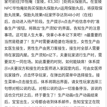
家可前往[毕怡庵（金陵，63,30）]处购买保胎丸。在金陵
NPC毕怡庵处购买保胎丸保胎丸n运用保胎丸后，将获取保
胎丸效果。保胎丸效果n玩家怀孕达到48小时（在线）
后，自动进入待产阶段。生产提示n点击产检信息中的“准
备生产”按钮，将跳出“生产须知”的界面，告知生产的注意
事项。这可是人生大事，快拿小本本记下来吧！n最重要的
当然是稳婆了！生产时需要请稳婆在场接生，女性生产由
女医生接生，男性生产由男刀客接生，接生时全部人需要
待在家园内屋。生产须知n记下，夫妻玩家进行生产时，需
要双方一同在场。如此重要的时刻，如何能缺席！体系提
示n夫妻双方和接生的女医师进入家园室内后，可由女医师
玩家操作，点击怀孕玩家，在弹出的菜单中选择接生。接
生菜单n点击接生后，体系将跳出界面，请女性玩家选择三
句想对相公说的话。对相公说的话n一切准备停当，该说的
话也交代好之后，终于要生了！生产动画n生产动画结束
后，宝宝出生，父母都会收到体系邮件，告知宝宝正在院