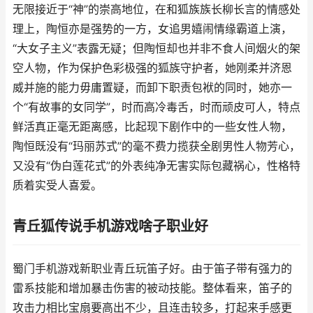
无限接近于“神”的崇高地位，在和狐族族长柳长言的情感处
理上，陶恒亦是强势的一方，女追男嬉闹情缘霸道上演，
“大女子主义”表露无疑；但陶恒却也并非不食人间烟火的架
空人物，作为保护色彩极强的狐族守护者，她刚柔并济恩
威并施的能力毋庸置疑，而卸下职责包袱的同时，她亦一
个“有故事的女同学”，时而高冷毒舌，时而顽皮可人，特点
鲜活真正毫无距离感，比起现下剧作中的一些女性人物，
陶恒既没有“玛丽苏式”的毫不费力揽获全剧男性人物芳心，
又没有“伪白莲花式”的外表纯净无害实际包藏祸心，性格特
质着实受人喜爱。
青丘狐传说手机游戏啥子职业好
蜀门手机游戏新职业青丘玩笛子好。由于笛子带有强力的
雷系技能和增加暴击伤害的被动技能。整体看来，笛子的
攻击力相比宝扇要高出不少，且连击较多，打起来手感更