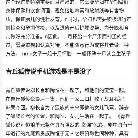
这个经过是特别重要而且严肃的，它需要孕妇在孕期做好
身体保健和饮食调理，避免接触毒素和放射线等有害物
质，保证胎儿的健壮发育。n同时，孕妇也需要积极进行产
前检查和孕期体检，以及进修产后护理姿势，为分娩和育
儿做好充分准备。n因此，十月怀胎一个严肃而神圣的经
过，需要重视和认真对待，不能随意行为或将其看做一种
方法。rnrnn女子一般十月怀胎，一般怀孕十月就会生孩子
青丘狐传说手机游戏是不是没了
青丘狐传说柳长言和陶恒在一起了，和他们的宝宝一起。
在青丘狐传说最后一集，他们一家三口打败了灰耳狐狸，
魅果夺回。柳长言为了狐族的未来即他的女儿飞鸾，辞去
了狐族长老的位置，和陶恒、女儿生活在一起了。 《青丘
狐传说》恒娘单元整体具有强烈的“女强”色彩，剧中具有千
年道行的九尾狐贵族陶恒于无人之境俯瞰世间种种，具有