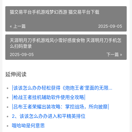
猫交易平台手机游戏梦幻西游 猫交易平台下载
« 上一篇
2025-09-05
天涯明月刀手机游戏风小雪好感度食物 天涯明月刀手机怎
么扫码登录
2025-09-05
下一篇 »
延伸阅读
|该该怎么办办轻松获得《炮炮王者’里面的无限金币和星星|
|枪战王者挂机辅助软件使用全攻略|
|吕布王者荣耀出装攻略：掌控战场，所向披靡|
2、该该怎么办办进入和平精英排位
哦哈呦是何意思