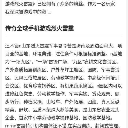
游戏烈火雷霆》已经拥有了众多的粉丝。作为一名玩家，
我深深被游戏中的激 ...
传奇全球手机游戏烈火雷霆
还不错n山东烈火雷霆军事夏令营是济南及周边面积大、项
目全的基地，环境典雅，吃住条件可根据标准调整。n基地
为“一场九区”，“一场”雷锋广场，“九区”农耕文化尝试区、
户外素质拓展训练区、户外草坪主题区、国防、军事尝试
区、民风民俗旅居区、劳动教学操作区、中高级休闲培训
会议区、优育珍禽饲养区、有机果蔬采摘区。n园区内可以
进修红色党史、劳动教学操作、军事实操、赏花观景、健
步骑行、种植采摘、山地车、户外拓展、团建、真人反恐
精英，野炊、品质木柴炖大鹅等美食，是山东省农业龙头
企业、首家中小学劳动教学操作基地、国防教学基地。
rnrnn雷霆特训机构整体还不错,在实战训练、封闭式管理、