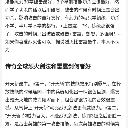
法能练到30学破击最好，3个早期技能功杀应该最好，然
而学了功杀的话以后用破盾，破击的时候有时候还是会出
功杀，影响攻击的最好发挥，有毅力的就只学初级，功杀
不学、半月学不学的都行，+上雷霆，PK，练级都很强
了，攻击的时候只出破盾或破击+雷霆，想想，多强呀！~
如果你喜爱烈火也可以，据说烈火比雷霆最牛，本人不认
为
传奇全球烈火剑法和雷霆剑何者好
开天斩最牛。n第一，“开天斩”的技能效果特别霸气，在释
放技能的时候连同手中的兵器幻化出一柄银色巨剑，爆发
出毁天灭地的威力倾泻而下，组合那银铃般的音效很震
撼。从气势上“开天斩”就比烈火剑法更有威慑力。n第二，
“开天斩”的威力巨大，不逊烈火剑法，练到3级之后更胜一
筹。是战士英雄的第一攻击技能，每次英雄攻击的时候第