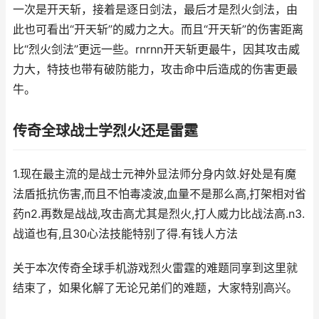
一次是开天斩，接着是逐日剑法，最后才是烈火剑法，由
此也可看出“开天斩”的威力之大。而且“开天斩”的伤害距离
比“烈火剑法”更远一些。rnrnn开天斩更最牛，因其攻击威
力大，特技也带有破防能力，攻击命中后造成的伤害更最
牛。
传奇全球战士学烈火还是雷霆
1.现在最主流的是战士元神外显法师分身内敛.好处是有魔
法盾抵抗伤害,而且不怕毒凌波,血量不是那么高,打架相对省
药n2.再数是战战,攻击高尤其是烈火,打人威力比战法高.n3.
战道也有,且30心法技能特别了得.有钱人方法
关于本次传奇全球手机游戏烈火雷霆的难题同享到这里就
结束了，如果化解了无论兄弟们的难题，大家特别高兴。