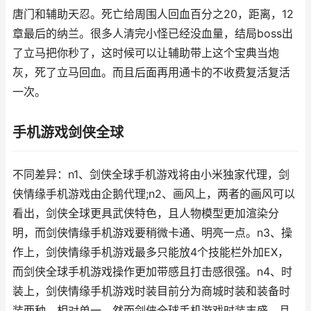
唐门和辅助天忍。死亡给周围人回血百分之20，距离，12
章最后的纳兰。很多人清完小怪已经没血量，结局boss出
了立马把你秒了，这时候可以让辅助带上这个宝典当炮
灰，死了立马回血。而且后面再用通卡的不收费复活复活
一次。
手机游戏剑侠全球
不同差异：n1、剑侠全球手机游戏将由小米独家代理，剑
侠情缘手机游戏由企鹅代理;n2、画风上，两者的画风可以
看出，剑侠全球更具武侠特色，且人物模型更加渲染分
明，而剑侠情缘手机游戏要稍微卡通、明亮一点。n3、操
作上，剑侠情缘手机游戏最多只能放4个技能栏外加EX，
而剑侠全球手机游戏操作更加带感且打击感很强。n4、时
装上，剑侠情缘手机游戏时装目前分为商城时装和装备时
装两种，相对单一。然而剑侠全球手机游戏时装丰盛，且