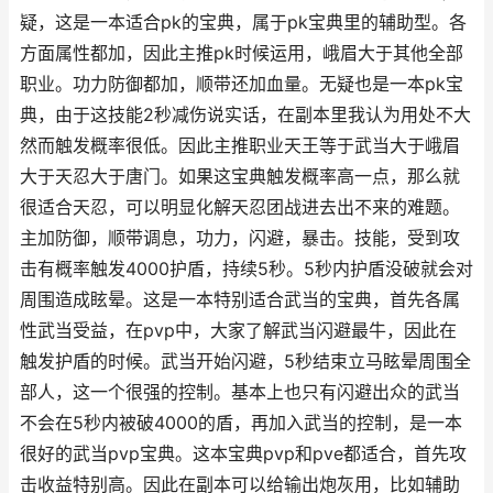
疑，这是一本适合pk的宝典，属于pk宝典里的辅助型。各
方面属性都加，因此主推pk时候运用，峨眉大于其他全部
职业。功力防御都加，顺带还加血量。无疑也是一本pk宝
典，由于这技能2秒减伤说实话，在副本里我认为用处不大
然而触发概率很低。因此主推职业天王等于武当大于峨眉
大于天忍大于唐门。如果这宝典触发概率高一点，那么就
很适合天忍，可以明显化解天忍团战进去出不来的难题。
主加防御，顺带调息，功力，闪避，暴击。技能，受到攻
击有概率触发4000护盾，持续5秒。5秒内护盾没破就会对
周围造成眩晕。这是一本特别适合武当的宝典，首先各属
性武当受益，在pvp中，大家了解武当闪避最牛，因此在
触发护盾的时候。武当开始闪避，5秒结束立马眩晕周围全
部人，这一个很强的控制。基本上也只有闪避出众的武当
不会在5秒内被破4000的盾，再加入武当的控制，是一本
很好的武当pvp宝典。这本宝典pvp和pve都适合，首先攻
击收益特别高。因此在副本可以给输出炮灰用，比如辅助