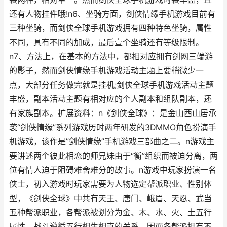
还有人物挂件哦!n6、坐骑方面，剑侠情缘手机游戏目前有
三种坐骑，而剑侠全球手机游戏拥有四种特色坐骑，属性
不同，具有不同的加成，最后壹个坐骑还有等级限制。
n7、方法上，在基本的方法中，都相对应拥有剑网三端游
的影子，然而剑侠情缘手机游戏活动主题上要稍微少一
点，大部分任务做完就是挂机;剑侠全球手机游戏活动主题
丰盛，副本活动主题有相对应的个人副本和组队副本，还
有家族副本。扩展资料：n《剑侠全球》：是金山西山居承
袭“剑侠情缘”系列游戏历时两年研发的3DMMO角色扮演手
机游戏，该作是”剑侠情缘”手机游戏三部曲之二。n游戏主
要讲述两个彼此相恋的师兄妹由于“衡”组织而被迫分离，两
位有情人迫于阻碍难舍难分的故事。n游戏中玩家扮演一名
侠士，初入游戏时玩家需要为人物选定帮派职业、性别体
型，《剑侠全球》中共有天王、唐门、峨眉、天忍、武当
五种帮派职业，各帮派被划分为金、木、水、火、土五行
属性，战斗遵循五行相生相克的关系，因而各帮派拥有不