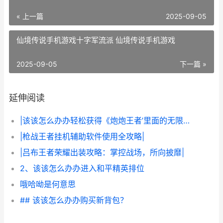
« 上一篇
2025-09-05
仙境传说手机游戏十字军流派 仙境传说手机游戏
2025-09-05
下一篇 »
延伸阅读
|该该怎么办办轻松获得《炮炮王者’里面的无限金币和星星|
|枪战王者挂机辅助软件使用全攻略|
|吕布王者荣耀出装攻略：掌控战场，所向披靡|
2、该该怎么办办进入和平精英排位
哦哈呦是何意思
## 该该怎么办办购买新背包？