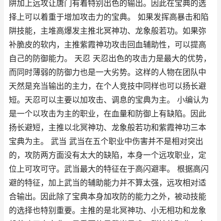
阱加上远攻让唐门有着特别出色的输出。因此在宝典的选
择上可以着重于增加攻击力的宝典。 如果发挥高暴击和陷
阱技能，主堆高爆发主推北冥神功、龙象般若功。如果弥
补脆皮的软内，主推紫霞神功攻击回血辅助性，可以提高
自己的防御能力。 天忍 天忍出色的攻击力是最大的优势，
而同时薄弱的防御力也是一大劣势。这样的人物在团队中
天然是充当输出的主力，在个人竞技中同样也可以扬长避
短。天忍可以主要以加攻击、调息的宝典为主。 小编认为
是一个以攻击为主的职业，在血量和防御上有缺陷。因此
扬长避短，主推以北冥神功、龙象般若功和紫霞神功三本
宝典为主。 武当 武当在五个职业中伤害并不是相对突出
的，攻防两方面没有太大的缺陷，本身一个远攻职业，定
位上可攻可守。武当最大的特征在于高闪避率。 根据高闪
避的特征，加上武当的辅助能力并不算太强，远攻相对适
合输出。因此除了宝典本身加攻防的能力之外，被动技能
的选择也特别重要。主推的是北冥神功、小无相功和龙象