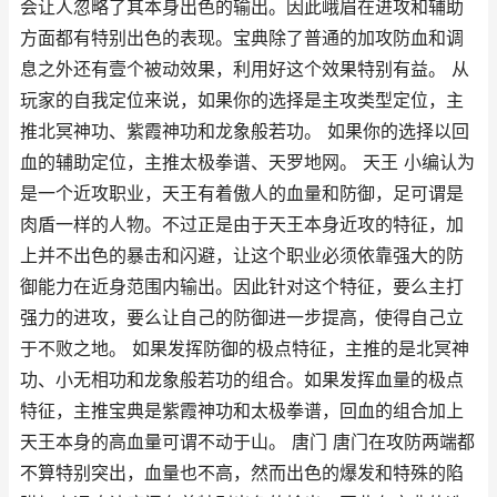
会让人忽略了其本身出色的输出。因此峨眉在进攻和辅助
方面都有特别出色的表现。宝典除了普通的加攻防血和调
息之外还有壹个被动效果，利用好这个效果特别有益。 从
玩家的自我定位来说，如果你的选择是主攻类型定位，主
推北冥神功、紫霞神功和龙象般若功。 如果你的选择以回
血的辅助定位，主推太极拳谱、天罗地网。 天王 小编认为
是一个近攻职业，天王有着傲人的血量和防御，足可谓是
肉盾一样的人物。不过正是由于天王本身近攻的特征，加
上并不出色的暴击和闪避，让这个职业必须依靠强大的防
御能力在近身范围内输出。因此针对这个特征，要么主打
强力的进攻，要么让自己的防御进一步提高，使得自己立
于不败之地。 如果发挥防御的极点特征，主推的是北冥神
功、小无相功和龙象般若功的组合。如果发挥血量的极点
特征，主推宝典是紫霞神功和太极拳谱，回血的组合加上
天王本身的高血量可谓不动于山。 唐门 唐门在攻防两端都
不算特别突出，血量也不高，然而出色的爆发和特殊的陷