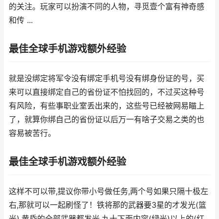
的关注。玩家可以扮演不同的人物，寻觅壹个富有神奇感
和传 ...
最佳全球手机游戏额外经验
就是没绑定将军令没有绑定手机号没有绑身份证的号，买
来可以直接绑定自己的省份证不怕找回的，不过买这种号
有风险，有些事职业室丢出来的，这些号已经被网易瞄上
了，就算你绑自己的省份证以后万一有啥子交易之类的也
容易被苦行。
最佳全球手机游戏额外经验
这样不可以带,提议你带小号做任务,两个号如果只隔十极左
右,那就可以一起刷怪了！铁将那的武器要3星的才发光(篮
光),黄昏的全部武器都发光,九十下面内容(绿光)以上的(红