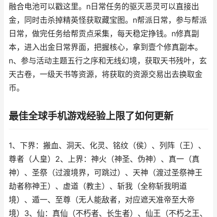
融合电池可以戳这里。n日常任务的驱灭恶灵可以直接出
金，同时击杀掉精英怪获取藏宝图。n帮派日常，参与帮派
日常，做完任务给帮贡点采集，每天稳定挣钱。n修真副
本，进入出金日常界面，把握核心，拿到壹个修真副本。
n、参与活动主题五行之序和无线幻境，获取天书残叶，玄
天古卷，一级天书等资源，将获取的资源交易出去换取金
币。
最佳全球手机游戏经验上限了如何更新
1、下界：搬血、洞天、化灵、铭纹（侯）、列阵（王）、
尊者（人皇）2、上界：神火（神圣、伪神）、真一（真
神）、圣祭（过渡境界，可跳过）、天神（渡过圣祭神王
劫者称神王）、虚道（教主）、斩我（全称斩我明道
境）、遁一、至尊（无人能敌者，对应遮天准帝至大帝
境）3、仙：真仙（不朽者、长生者）、仙王（不朽之王、