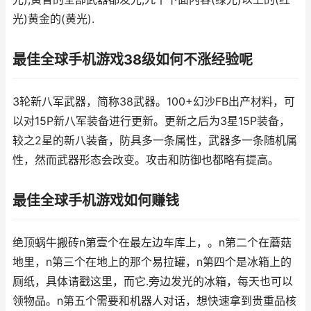
光)黄金的(黄光).
最佳全球手机游戏38级如何不涨经验呢
3轮新八军武器，简称38武器。100+幻沙FB出产材料，可
以对15P新八军装备进行更新。更新之后为3星15P装备，
较之2星的新八装备，防具多一条属性，武器多一条随机属
性，然而武器形态会改变。攻击和防御也都略有提高。
最佳全球手机游戏如何赚钱
绝顶蜗牛搬砖n第壹个在最左边车库上，。n第二个在蘑菇
地里，n第三个在地上的那个易拉罐，n第四个是冰箱上的
厕纸，具体请戳这里，而它.旁边发光的冰箱，每天也可以
领物品。n第五个需要和机器人对话，想快速拿到贵重品核