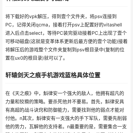
将下载好的vpk解压，得到壹个文件夹，将psv连接到
PC，记得关闭qcma，接着打开psv上配置好的vitashell
进入后点击select，等待PC装完驱动接着PC上出现了壹个
可移动磁盘(这就是变革体系更新后最方便的壹个功能)接着
将解压后的游戏整个文件夹复制到psv根目录中(复制的位
置在ux0的根目录)就可以了。
轩辕剑天之痕手机游戏蓝格具体位置
在《天之痕》中，斛律安一个强大的敌人，他拥有超凡的
力量和狡猾的策略。要杀死他并不要易。首先，斛律安具
有高超的战斗诀窍和防御能力，需要找到他的弱点才能对
付他。n其次，斛律安有一支强大的手下军队，需要先削弱
他的势力，瓦解他的支持者。n最重要的是，需要集合一支