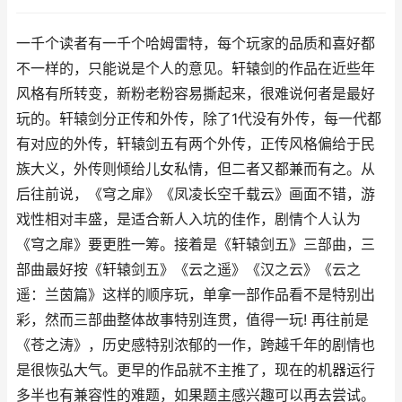
一千个读者有一千个哈姆雷特，每个玩家的品质和喜好都
不一样的，只能说是个人的意见。轩辕剑的作品在近些年
风格有所转变，新粉老粉容易撕起来，很难说何者是最好
玩的。轩辕剑分正传和外传，除了1代没有外传，每一代都
有对应的外传，轩辕剑五有两个外传，正传风格偏给于民
族大义，外传则倾给儿女私情，但二者又都兼而有之。从
后往前说，《穹之扉》《凤凌长空千载云》画面不错，游
戏性相对丰盛，是适合新人入坑的佳作，剧情个人认为
《穹之扉》要更胜一筹。接着是《轩辕剑五》三部曲，三
部曲最好按《轩辕剑五》《云之遥》《汉之云》《云之
遥：兰茵篇》这样的顺序玩，单拿一部作品看不是特别出
彩，然而三部曲整体故事特别连贯，值得一玩! 再往前是
《苍之涛》，历史感特别浓郁的一作，跨越千年的剧情也
是很恢弘大气。更早的作品就不主推了，现在的机器运行
多半也有兼容性的难题，如果题主感兴趣可以再去尝试。