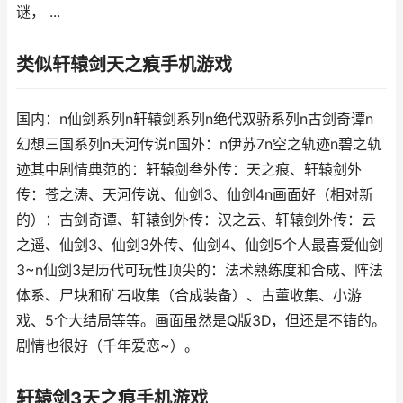
谜， ...
类似轩辕剑天之痕手机游戏
国内：n仙剑系列n轩辕剑系列n绝代双骄系列n古剑奇谭n
幻想三国系列n天河传说n国外：n伊苏7n空之轨迹n碧之轨
迹其中剧情典范的：轩辕剑叁外传：天之痕、轩辕剑外
传：苍之涛、天河传说、仙剑3、仙剑4n画面好（相对新
的）：古剑奇谭、轩辕剑外传：汉之云、轩辕剑外传：云
之遥、仙剑3、仙剑3外传、仙剑4、仙剑5个人最喜爱仙剑
3~n仙剑3是历代可玩性顶尖的：法术熟练度和合成、阵法
体系、尸块和矿石收集（合成装备）、古董收集、小游
戏、5个大结局等等。画面虽然是Q版3D，但还是不错的。
剧情也很好（千年爱恋~）。
轩辕剑3天之痕手机游戏