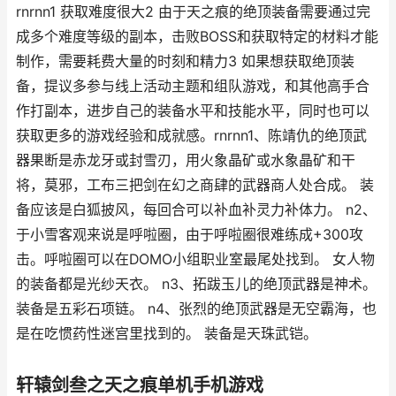
rnrnn1 获取难度很大2 由于天之痕的绝顶装备需要通过完
成多个难度等级的副本，击败BOSS和获取特定的材料才能
制作，需要耗费大量的时刻和精力3 如果想获取绝顶装
备，提议多参与线上活动主题和组队游戏，和其他高手合
作打副本，进步自己的装备水平和技能水平，同时也可以
获取更多的游戏经验和成就感。rnrnn1、陈靖仇的绝顶武
器果断是赤龙牙或封雪刃，用火象晶矿或水象晶矿和干
将，莫邪，工布三把剑在幻之商肆的武器商人处合成。 装
备应该是白狐披风，每回合可以补血补灵力补体力。 n2、
于小雪客观来说是呼啦圈，由于呼啦圈很难练成+300攻
击。呼啦圈可以在DOMO小组职业室最尾处找到。 女人物
的装备都是光纱天衣。 n3、拓跋玉儿的绝顶武器是神术。
装备是五彩石项链。 n4、张烈的绝顶武器是无空霸海，也
是在吃惯药性迷宫里找到的。 装备是天珠武铠。
轩辕剑叁之天之痕单机手机游戏