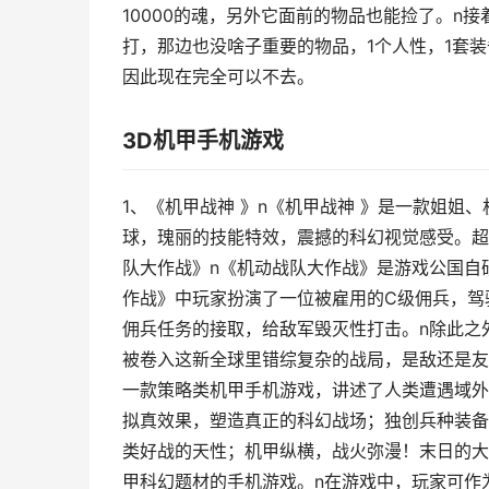
10000的魂，另外它面前的物品也能捡了。n
打，那边也没啥子重要的物品，1个人性，1套装
因此现在完全可以不去。
3D机甲手机游戏
1、《机甲战神 》n《机甲战神 》是一款姐姐
球，瑰丽的技能特效，震撼的科幻视觉感受。超
队大作战》n《机动战队大作战》是游戏公国自
作战》中玩家扮演了一位被雇用的C级佣兵，驾
佣兵任务的接取，给敌军毁灭性打击。n除此之
被卷入这新全球里错综复杂的战局，是敌还是友
一款策略类机甲手机游戏，讲述了人类遭遇域外
拟真效果，塑造真正的科幻战场；独创兵种装备
类好战的天性；机甲纵横，战火弥漫！末日的大
甲科幻题材的手机游戏。n在游戏中，玩家可作