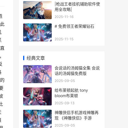
|枪战王者挂机辅助软件使
用全攻略|
胜
2025-11-16
此
# 免费领王者荣耀钻石
机
2025-11-15
抓
直
，
经典文章
反
会说话的汤姆猫全集 会说
路
话的汤姆猫免费版
的
2025-09-05
要
给布莱顿起航 tony
bloom布莱顿
故
2025-09-13
此
天
神雕侠侣手机游戏神雕再
现 《神雕侠侣》手游
唯
2025-09-05