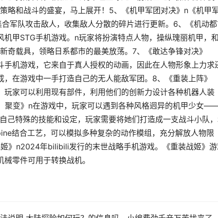
策略和战斗的盛宴，马上展开！5、《机甲军团对决》n《机甲
集合军队攻击敌人，收集敌人分散的碎片进行更新。6、《机动都
风机甲STG手机游戏。n玩家将扮演特点人物，操纵瑰丽机甲，
新奇载具，领略日系都市的最美放荡。7、《敢达争锋对决》
斗手机游戏，它来自于真人授权的动画，因此在人物形象上力求
成，在游戏中一手打造自己的无人能敌军团。8、《重装上阵》
。玩家可以利用现有部件，利用他们的创新力设计各种机器人装
：聚变》n在游戏中，玩家可以遇到各种风格迥异的机甲少女—
女都拥有自己特殊的技能和设定，玩家需要将她们打造成一支战斗小队
pine结合工艺，可以模拟多种复杂的动作模组，充分解放人物限
n2024年bilibili发行的末世战略手机游戏。《重装战姬》
的机械零件可用于转换战机。