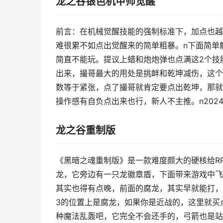
龙之谷银色机甲师觉醒
前言：在机械觉醒技能的强制标准下，加点也越
难很累不如点出觉醒来的简单粗暴。n下面简单
简直不能玩。提议上蜡和炮炮弹也点满这2个技
出来，撮哥最大的用处是挑衅和乾坤减伤，这个
数等于紧张，点了撮哥就肯定要点出乾坤，那就
操作感有自负点出来也行，新人不主推。n202
龙之谷重制版
《黑暗之魂重制版》是一款难度颇大的硬核给R
龙，它旁边有一只龙徽章盾，下面带来游戏中飞
其实也得有点晚，前面的腐龙，其实早就能打，
3的位置上是腐龙，如果你是近战的，这里就买
种魔法乱轰吧，它完全不会还手的，弓箭也是站