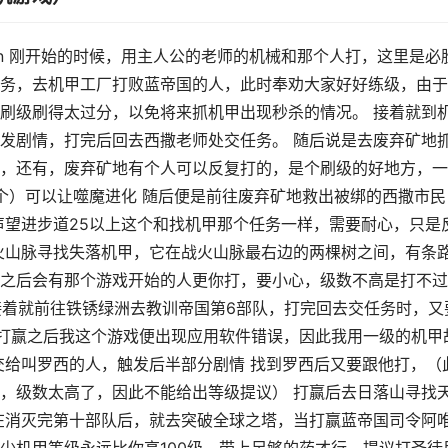
5.cn 刚开始的时候，用主人公的老师的机械和那个人打，这里是必
务，去机甲工厂打败蓝帝国的人，此时奉劝大家好好练级，由于
刷级刷得太过分，以免将来抓机甲出现秒杀的情况。 接着就到
发剧情，打完后回去西撒老师处交任务。 随后说是去废弃矿地
，还有，废弃矿地有个人可以反复打的，是个刷级的好地方，一
壹个）可以让噬魔进化 随后便是前往废弃矿地救出被绑的西撒市民
声望进步道25以上这个和找机甲那个任务一样，需要耐心，只是
火山脉寻找失落机甲，它在战火山脉最右边的两棵树之间，有条
之后会有那个游戏开始的人更你打，要小心，级数不高是打不过
 接着就前往铁锈绿洲去教训帝国第6部队，打完回去交任务时，又
是打赢之后我这个游戏便出现应用软件错误，因此我用一级的机甲
交给叫罗西的人，触发后半部分剧情 找到罗西后又要跟他打，（
，级数太高了，因此不能给出等级提议） 打赢后去日落山寻找
在消灭完第十部队后，就去突破全球之塔，当打赢蓝帝国司令阿