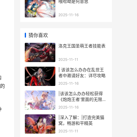
哦哈呦是何意思
2025-11-16
猜你喜欢
洛克王国圣萌王者技能表
2025-11-11
| 该该怎么办办在乱世王
者中邀请好友：详尽攻略
内
2025-11-16
的
|该该怎么办办轻松获得
《炮炮王者’里面的无限金
币和星星|
2025-11-16
种
|深入了解：|打造完美猫
窝，畅游和平精英
2025-11-11