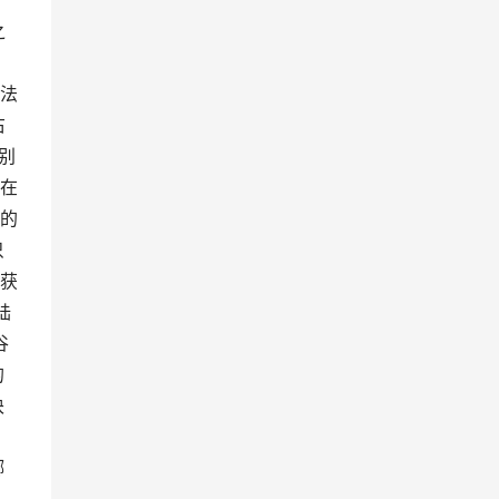
之
法
右
别
在
的
只
获
陆
谷
的
诀
、
掷