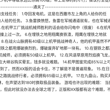
少机甲等级永远比你高100级，带上足够的药才行，提议打圣徒
---------------通关了--------------------------------------
---- 不可重复刷的支线任务： 1.夺回发电机，这是在西撒市左上角的人给你的任
的人给的任务。 3.鱼雷换愤怒，鱼雷在军械通道就有，也在军械
5.在机甲工厂挑战机械师胜利的话会给你闪电中（很废） 6.在机
撞上过一次。 6.在埋铁之地用翔鹰换铁渣，翔鹰在埋铁之地就
。 8.在战火山脉拥有40级以上机甲挑战神奇人，他的机甲虽然不
钢铁之都用爆破换烈豹，爆破废弃矿地那一块有。 10.在钢铁之都
战机械师，必须拥有50级以上机甲。 12.在风语草原用烈焰换飞龙
在大峡谷购买晕玄，钱多就没难题。 14.机甲图鉴完成85%以上
了，然而XX版的话会卡住，不了解是不是普遍现象。 15.在日
火之路挑战修行者，必须拥有65级以上机甲。 17.在九盘山，购买
林，在声望达到180时换取极品装备。 游戏也许出现的难题： 当
，但此时就没办法去全球之塔了，正版和XX版都有这个难题，