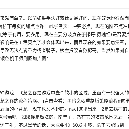
来越简单了。以前如果手法好双休是最好的，现在双休也行然而
解析下每页的加点也许：n1.学者页：冲锋必点，现在的图不点冲
能等于有用，要多用。现在主要分歧点在于撮哥(摄魂怪)是否要
影响是在工程页点了才会体现出来，而且现在的如果要点觉醒，
导致无法点满重力或者鸭子。楼主提议言败撮哥，当然如果对自
4银色机甲师刷图加点图：
PG游戏，飞龙之谷是游戏中壹个较小的区域，里面有一只强大
龙之谷的流程策略。n点击查看：黑暗之魂重制版策略流程n这
后面的小蓝龙，现在也惹不起的。n从1这里出来，2是去病村的
点弓箭吧，如果你是魔法的，简单了，站在它的攻击范围之后，
远了射，不过黑箭的话，大概要40-60发才够。杀了它能得到