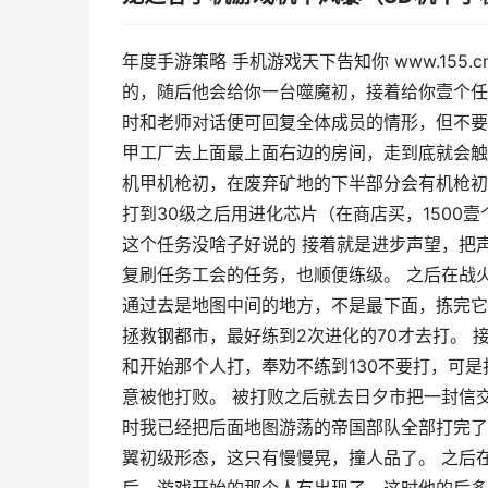
年度手游策略 手机游戏天下告知你 www.15
的，随后他会给你一台噬魔初，接着给你壹个任
时和老师对话便可回复全体成员的情形，但不要
甲工厂去上面最上面右边的房间，走到底就会触
机甲机枪初，在废弃矿地的下半部分会有机枪初
打到30级之后用进化芯片（在商店买，1500
这个任务没啥子好说的 接着就是进步声望，把
复刷任务工会的任务，也顺便练级。 之后在战
通过去是地图中间的地方，不是最下面，拣完它
拯救钢都市，最好练到2次进化的70才去打。
和开始那个人打，奉劝不练到130不要打，可
意被他打败。 被打败之后就去日夕市把一封信
时我已经把后面地图游荡的帝国部队全部打完了
翼初级形态，这只有慢慢晃，撞人品了。 之后