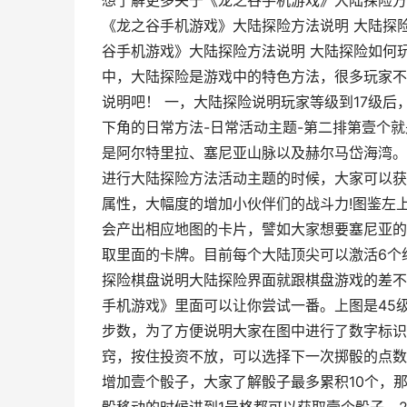
想了解更多关于《龙之谷手机游戏》大陆探险方
《龙之谷手机游戏》大陆探险方法说明 大陆探
谷手机游戏》大陆探险方法说明 大陆探险如何
中，大陆探险是游戏中的特色方法，很多玩家不
说明吧！ 一，大陆探险说明玩家等级到17级
下角的日常方法-日常活动主题-第二排第壹个
是阿尔特里拉、塞尼亚山脉以及赫尔马岱海湾。
进行大陆探险方法活动主题的时候，大家可以获
属性，大幅度的增加小伙伴们的战斗力!图鉴左
会产出相应地图的卡片，譬如大家想要塞尼亚的
取里面的卡牌。目前每个大陆顶尖可以激活6个
探险棋盘说明大陆探险界面就跟棋盘游戏的差不
手机游戏》里面可以让你尝试一番。上图是45
步数，为了方便说明大家在图中进行了数字标识
窍，按住投资不放，可以选择下一次掷骰的点数
增加壹个骰子，大家了解骰子最多累积10个，那