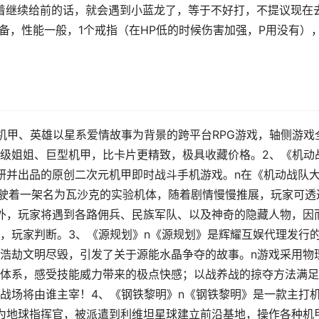
接着继续给前的话，就会遇到小蓝龙了，等于不好打，不提议现在
备，性能一般，1个戒指（在HP低的时候伤害加强，P用没有）
、机甲、英雄以星系爱情故事为背景的跨平台RPG游戏，轴侧游戏
级姐姐、巨型机甲，比卡片更精致，极具收藏价格。2、《机动
研并出品的原创二次元机甲即时战斗手机游戏。n在《机动战队
驶着一架名为瓦沙克的实验机体，随着剧情慢慢推展，玩家可透
外，玩家将遇到各路佣兵、民族军队、以及神奇的隐藏人物，因
，玩家判断。3、《源规划》n《源规划》是辉耀互娱代理发行
浩劫文明尽毁，引发了关于源能水晶争夺的故事。n游戏采用物
体系，感受技能威力带来的极点快感；以战养战的掠夺方法满足
战场将由谁主宰！4、《钢铁黎明》n《钢铁黎明》是一款主打
为地球指挥官，被派遣到利维坦星球建立前沿基地，操作各种机