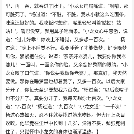
里，再一吞，就吞进了肚里。”小龙女扁扁嘴道：“啊唷，那
可脏死了。”杨过道：“不脏，不脏，我从小就这么吃面条，
味道还挺好的。我吃饭时想你，嘴里轻轻叫着‘姑姑！姑
姑！’，嘴巴没空，就用鼻子吃面条。”小龙女心中感激，说
道：“过儿好乖！你晚上不睡觉，又多想一百次。” 杨
过道：“晚上不睡觉不行。我要睡着了才能做梦，好晚晚梦
见你，紧紧抱住你，说道：‘亲亲好老婆儿，我要你做我老
婆儿！’一面叫，一面亲你的脸，又亲您好秀丽的眼睛。”小
龙女叹了口气道：“你说要我做你老婆儿，那真好，我天然
要做。那你在睡梦里也想着我了，又多一百次。以后大家
分开了，你每天至少要想我六百次。”杨过道：“以后说啥子
也不分开了。真要分开了，我每天想你七百次。”小龙女
道：“八百次！”杨过道：“九百次！”小龙女道：“一千次！”
杨过心热如火，忍不住就要揽过她来吻她。但大厅上众目
睽睽，他毕竟在尘世中长到十几岁，觉得不妥，勉强克制
住了，只觉怀中小龙女的身体也渐渐温热。】