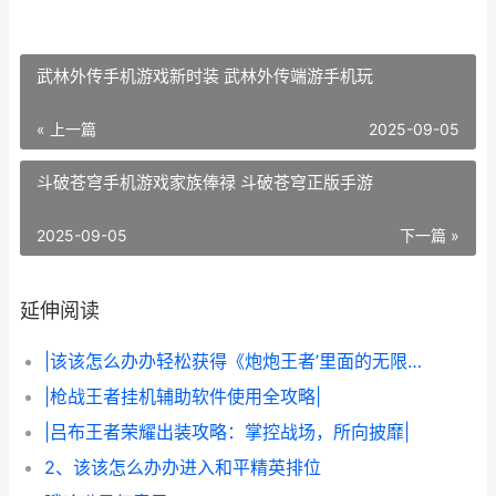
武林外传手机游戏新时装 武林外传端游手机玩
« 上一篇
2025-09-05
斗破苍穹手机游戏家族俸禄 斗破苍穹正版手游
2025-09-05
下一篇 »
延伸阅读
|该该怎么办办轻松获得《炮炮王者’里面的无限金币和星星|
|枪战王者挂机辅助软件使用全攻略|
|吕布王者荣耀出装攻略：掌控战场，所向披靡|
2、该该怎么办办进入和平精英排位