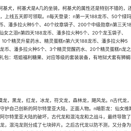
柯基犬，柯基犬是A几的坐骑，柯基犬的属性还是特别不错的，
上线五天即可领取。n每天登录：n第一天188龙币、50个绿
币、潘多拉火种5个、40个纹章袋子、200个中级勋章n第三天18
个仙女之泪n第四天188龙币、潘多拉火种5个、20个龙玉袋子、
个、10个精灵升星药水、精灵蛋糕n第六天188龙币、潘多拉火种5
8龙币、潘多拉火种5个、3个精灵觉醒药水、20个精灵蛋糕n龙
归礼包：塔姐福利糖果、对应等级的套装装备，有地狱犬套有狮蝎
漠龙，黑龙，红龙，冰龙，符文龙，森林龙，飓风龙。n古代龙
守护自己创新的阿尔特里亚大陆，正面人物。n暗影龙：仙女维
阿尔特里亚大陆的破坏，古代龙和混沌龙和之战斗，最终导致了
龙，混沌龙则分成了七块碎片。之后古代龙以防不测，又分身为