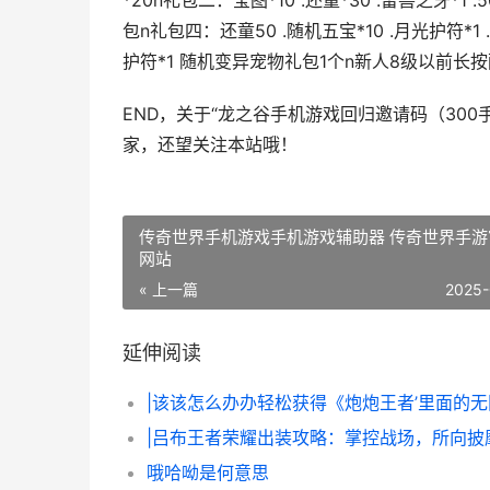
*20n礼包二：宝图*10 .还童*30 .雷兽之牙*1 
包n礼包四：还童50 .随机五宝*10 .月光护符*1 
护符*1 随机变异宠物礼包1个n新人8级以前长按
END，关于“龙之谷手机游戏回归邀请码（30
家，还望关注本站哦！
传奇世界手机游戏手机游戏辅助器 传奇世界手游
网站
« 上一篇
2025-
延伸阅读
|吕布王者荣耀出装攻略：掌控战场，所向披
哦哈呦是何意思