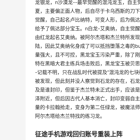
龙银龙，n沙漠龙--最早觉醒的混沌龙玉，自
夏，主要偏正面人物，后自尽于卡乌西斯的刀下
觉醒，自己起名卢比纳特，可变人形，后为佩达
给予了佩达部分宝玉。n白龙-艾奥纳，自主觉
由红龙起名艾奥纳。被阿尔杰塔和杰兰特所发现
陆，因此艾奥纳化身成了可以抵挡堕落之毒的bu
量强大，且不可控，黑龙宝玉污染严重，除了刚
特在黑暗大君主练兵场击败后，黑龙宝玉被贝思
-记载不明，只在战乱时代被提及“混沌龙的七
被发现，但此刻并没人察觉到石龙的存在，石龙
及是谁封印，但鉴于杰兰特未正式出手，应该是
泽附近，但后因古代人基本消亡，封印变弱自主
量的卡拉翰抢走，变身为第二任绿龙，被魔法师
阿尔杰塔给杰兰特找的练习龙。
征途手机游戏回归账号重装上阵