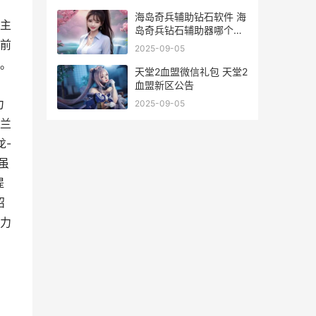
海岛奇兵辅助钻石软件 海
自主
岛奇兵钻石辅助器哪个好
用
前
2025-09-05
染。
天堂2血盟微信礼包 天堂2
血盟新区公告
力
2025-09-05
兰
龙-
虽
提
沼
力
，