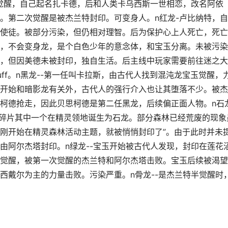
主觉醒，自己起名扎卡德，后和人类卡乌西斯一世相恋，改名阿依
。第二次觉醒是被杰兰特封印。可变身人。n红龙-卢比纳特，
使徒。被部分污染，但仍相对理智。后为保护心上人死亡，死亡
醒，不会变身龙，是个白色少年的意念体，和宝玉分离。未被污
，但因美德未被封印，独自生活。后主线中玩家需要前往迷之大
ff。n黑龙--第一任叫卡拉斯，由古代人找到混沌龙宝玉觉醒，
开始和暗影龙有关外，古代人的强行介入也让其堕落不少。被杰
柯德抢走，因此贝思柯德是第二任黑龙，后续偏正面人物。n石
块碎片其中一个在精灵领地诞生为石龙。部分森林已经荒废的现象
刚开始在精灵森林活动主题，就被悄悄封印了”。由于此时并未
由阿尔杰塔封印。n绿龙--宝玉开始被古代人发现，封印在莲花
觉醒，被第一次觉醒的杰兰特和阿尔杰塔击败。宝玉后续被渴望
西戴尔为主的力量击败。污染严重。n骨龙--是杰兰特半觉醒时