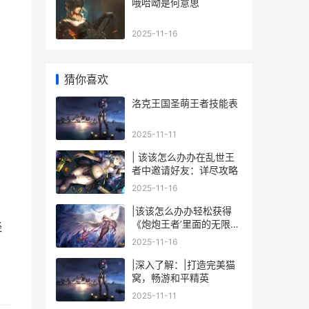
哦哈呦是何意思
2025-11-16
猜你喜欢
洛克王国圣萌王者技能表
2025-11-11
| 该该怎么办办在乱世王
者中邀请好友：详尽攻略
）
2025-11-16
|该该怎么办办轻松获得
《炮炮王者’里面的无限金
经
币和星星|
2025-11-16
|深入了解：|打造完美猫
窝，畅游和平精英
2025-11-11