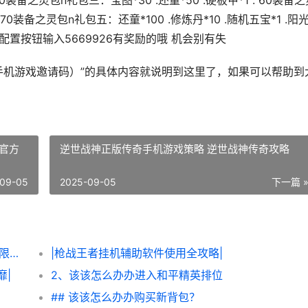
.50装备之灵包n礼包三：宝图*30 .还童*50 .硬板甲*1 . 60装备
.70装备之灵包n礼包五：还童*100 .修炼丹*10 .随机五宝*1 .阳
配置按钮输入5669926有奖励的哦 机会别有失
0手机游戏邀请码）”的具体内容就说明到这里了，如果可以帮助到
官方
逆世战神正版传奇手机游戏策略 逆世战神传奇攻略
09-05
2025-09-05
下一篇 
|该该怎么办办轻松获得《炮炮王者’里面的无限金币和星星|
|枪战王者挂机辅助软件使用全攻略|
靡|
2、该该怎么办办进入和平精英排位
## 该该怎么办办购买新背包？