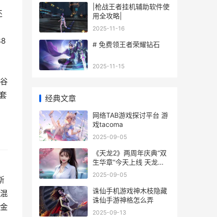
|枪战王者挂机辅助软件使
还
用全攻略|
玛
2025-11-16
8
# 免费领王者荣耀钻石
2025-11-15
之谷
套
经典文章
网络TAB游戏探讨平台 游
戏tacoma
2025-09-05
《天龙2》两周年庆典“双
生华章”今天上线 天龙八
，
部2
2025-09-05
斯
诛仙手机游戏神木枝隐藏
混
诛仙手游神格怎么弄
金
2025-09-13