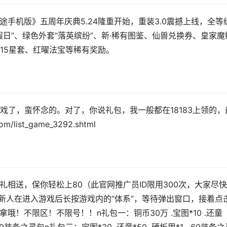
征途手机版》五周年庆典5.24隆重开始，重装3.0震撼上线，全等
日”、绿色外套“落英缤纷”、新·稀有图鉴、仙兽兑换券、皇家魔
15星套、红曜法宝等稀有奖励。
戏了，蛮怀念的。对了，你说礼包，我一般都在18183上领的，
list_game_3292.shtml
重好礼相送，保你轻松上80（此官网推广员ID限用300次，大家尽
：新人在进入游戏后长按游戏内的“体系”，等待弹出窗口，接着点
拿哦！不限区！不限号！！n礼包一：铜币30万 .宝图*10 .还童