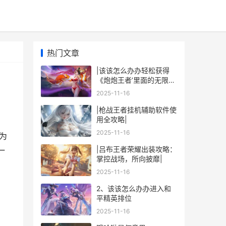
热门文章
|该该怎么办办轻松获得
《炮炮王者’里面的无限金
币和星星|
2025-11-16
|枪战王者挂机辅助软件使
用全攻略|
2025-11-16
为
|吕布王者荣耀出装攻略：
一
掌控战场，所向披靡|
2025-11-16
2、该该怎么办办进入和
平精英排位
2025-11-16