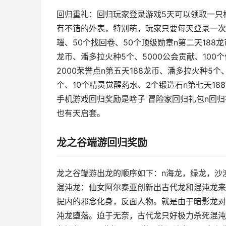
回归重礼：回归玩家登录游戏5天可以领取一只
有不错的外表，特别萌，玩家只要每天登录一次，
瑙、50个找回卷、50个顶级勋章n第二天188龙
龙币、潘多拉火种5个、5000公会贡献、100
2000荣誉点n第五天188龙币、潘多拉火种5
个、10个精灵觉醒药水、2个锻造石n第七天18
手机游戏回归奖励是啥子 冒险家回归礼包n回
也有天启套。
龙之谷端游回归奖励
龙之谷端游出龙的顺序如下：n海龙，绿龙，沙
混沌龙：仙女阿尔泰亚创新出古代龙和混沌龙来
提内的邪念化身，反面人物。就是由于暗影龙对
沌龙堕落。迫于无奈，古代龙只好极力杀死混沌