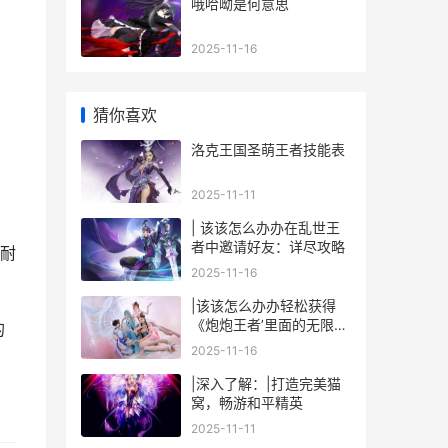
哦哈呦是何意思
2025-11-16
猜你喜欢
洛克王国圣萌王者技能表
2025-11-11
| 该该怎么办办在乱世王
者中邀请好友：详尽攻略
耐
2025-11-16
|该该怎么办办轻松获得
《炮炮王者’里面的无限金
的
币和星星|
2025-11-16
|深入了解：|打造完美猫
窝，畅游和平精英
2025-11-11