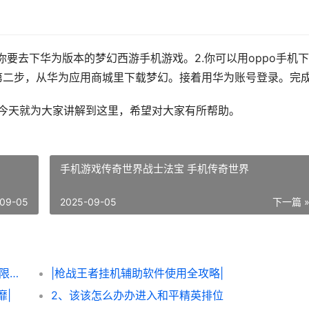
你要去下华为版本的梦幻西游手机游戏。2.你可以用oppo手机
第二步，从华为应用商城里下载梦幻。接着用华为账号登录。完
，今天就为大家讲解到这里，希望对大家有所帮助。
手机游戏传奇世界战士法宝 手机传奇世界
09-05
2025-09-05
下一篇 
|该该怎么办办轻松获得《炮炮王者’里面的无限金币和星星|
|枪战王者挂机辅助软件使用全攻略|
靡|
2、该该怎么办办进入和平精英排位