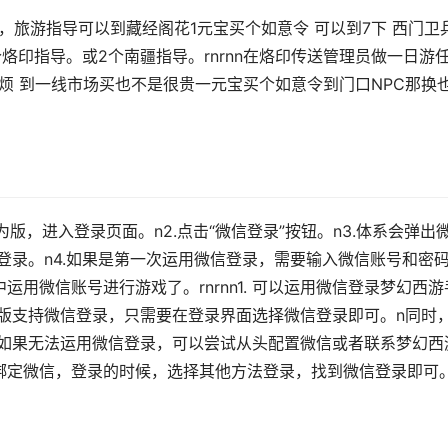
，旅游指导可以到藏经阁花1元宝买个如意令 可以到7下 西门卫
0个烙印指导。或2个南疆指导。rnrnn在烙印传送管理员做一日游
麻烦 到一线市场买也不是很贵一元宝买个如意令到门口NPC那换
版，进入登录页面。n2.点击“微信登录”按钮。n3.体系会弹出
登录。n4.如果是第一次运用微信登录，需要输入微信账号和密
运用微信账号进行游戏了。rnrnn1. 可以运用微信登录梦幻西游
为版支持微信登录，只需要在登录界面选择微信登录即可。n同时
. 如果无法运用微信登录，可以尝试从头配置微信或者联系梦幻西
前绑定微信，登录的时候，选择其他方法登录，找到微信登录即可