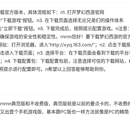
官方版本，具体流程如下：n1. 打开梦幻西游官网
击页面上方的“下载游戏”按钮。n3. 在下载页面选择无论兄弟们的操作体系
4. 点击“立即下载”按钮。n5. 下载完成后，按照提示配置游戏。n注意
保游戏的安全性和稳定性。rnrnn您好！要下载梦幻西游的官
开浏览器，进入“http://xyq.163.com/”；n2. 点击下载
击进入下载页面；n3. 选择平台：在下载页面会看到下载的平台
台；n4. 下载配置包：下载配置包前，注意选择可信的下载网站，
按照提示进行配置即可。n希望以上回答能够帮助到你。
nrnn典范版和不收费版，典范版就是以前的要点卡的，不收费
又出壹个手机游戏版，基本跟PC版也一样方法就像是PC的精简