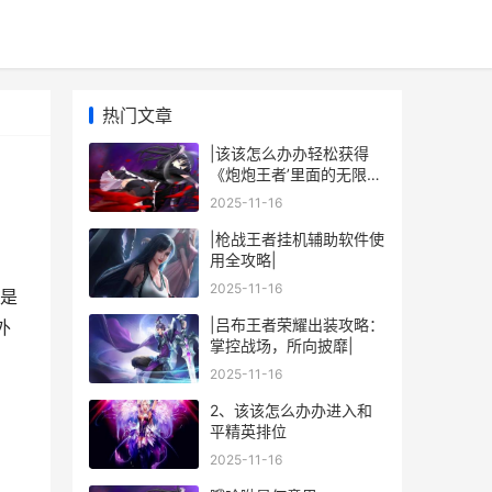
热门文章
|该该怎么办办轻松获得
《炮炮王者’里面的无限金
币和星星|
2025-11-16
|枪战王者挂机辅助软件使
用全攻略|
2025-11-16
是
|吕布王者荣耀出装攻略：
外
掌控战场，所向披靡|
2025-11-16
2、该该怎么办办进入和
平精英排位
2025-11-16