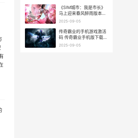
《SIM城市：我是市长》
马上迎来春风醉雨版本
sim city 3
2025-09-05
：
传奇霸业的手机游戏激活
码 传奇霸业手机版下载安
方
装
2025-09-05
按
有
在
的