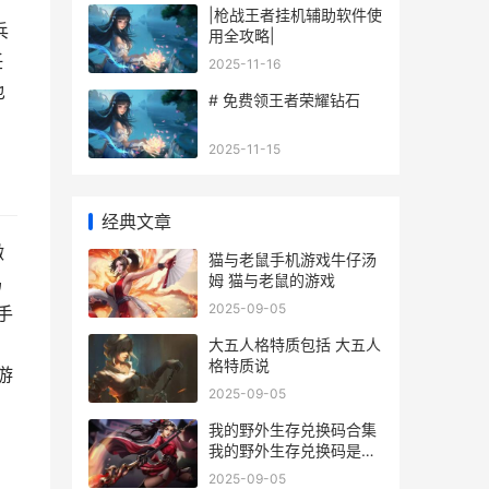
|枪战王者挂机辅助软件使
兵
用全攻略|
任
2025-11-16
也
# 免费领王者荣耀钻石
2025-11-15
经典文章
微
猫与老鼠手机游戏牛仔汤
姆 猫与老鼠的游戏
码
2025-09-05
手
，
大五人格特质包括 大五人
格特质说
游
2025-09-05
。
我的野外生存兑换码合集
我的野外生存兑换码是什
么
2025-09-05