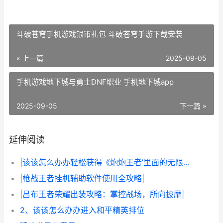
斗破苍穹手机游戏银币礼包 斗破苍穹手游下载安装
« 上一篇
2025-09-05
手机游戏地下城与勇士DNF职业 手机地下城app
2025-09-05
下一篇 »
延伸阅读
|该该怎么办办轻松获得《炮炮王者’里面的无限金币和星星|
|枪战王者挂机辅助软件使用全攻略|
|吕布王者荣耀出装攻略：掌控战场，所向披靡|
2、该该怎么办办进入和平精英排位