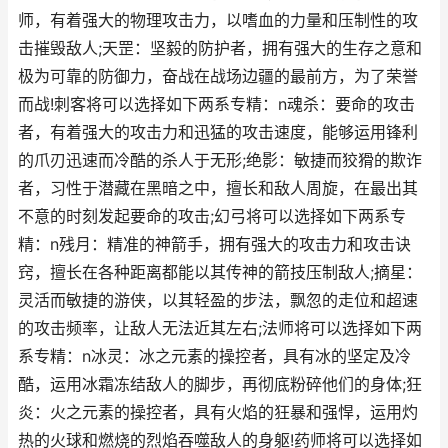
师，有着强大的物理攻击力，以嗜血的力量和压制性的攻
击摧毁敌人;天罡：坚毅的防护者，拥有强大的生存之意和
极为可靠的防御力，奋战在战场边疆的最前方，为了荣誉
而战!刺客将可以选择如下两系专精：n魂杀：要命的攻击
者，有着强大的攻击力和迅猛的攻击速度，能够运用锋利
的爪刃迅速而冷酷的杀人于无形;绝影：敏捷而狡猾的欺诈
者，习性于潜藏在黑暗之中，擅长和敌人周旋，在最出其
不意的时刻发起要命的攻击;幻弓将可以选择如下两系专
精：n残月：精准的神箭手，拥有强大的攻击力和攻击诀
窍，擅长在各种距离都能以其传神的箭技压制敌人;摘星：
灵活而敏捷的游侠，以其轻盈的步法，飘忽的走位和超速
的攻击频率，让敌人无法近其左右;法师将可以选择如下两
系专精：n冰灵：冰之元素的操控者，具有冰的坚定及冷
酷，运用冰霜冻结敌人的脚步，再彻底粉碎他们的身体;狂
炎：火之元素的操控者，具有火焰的狂暴和强悍，运用灼
热的火球和燃烧的烈焰吞噬敌人的身躯!药师将可以选择如