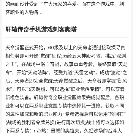
的画面设计受到了广大玩家的喜爱。而在这个游戏中，刺
客职业的人物备 ...
轩辕传奇手机游戏刺客爬塔
天命觉醒正式开始，60级及以上的天命者通过接取探寻真
相任务即可开始“觉醒”征程;历经五大神殿考验，挑战“深渊
之王”，在战场中浴血奋战，故事重重考验，最终获取“天劫
令”，开始“天劫法阵”，经受九道“天雷之劫”，成功“渡劫”之
后，天命者即完全觉醒;天命觉醒之后，天命者即掌握“御风
术”，可以飞天翱翔，可以选择“职业觉醒专精”，可以穿着
新橙色装备。轩辕传奇全职业觉醒效果完成觉醒后，各职
业将可以在两系职业觉醒专精中选择其一进修，获取不同
的属性加成和新的职业能力; 专精选择后可以运用“轮回石”
(战场的胜利者令牌兑换)进行再次切换;战士将可以选择如
下两系专精：n帝煞：暴怒的奥拉夫，久经沙场的战斗大