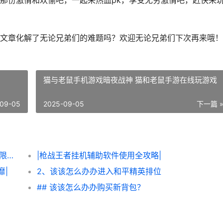
那份激情和欢愉吧，一起来热血pk，享受无穷激情吧，赶快来
文章化解了无论兄弟们的难题吗？欢迎无论兄弟们下次再来哦！
猫与老鼠手机游戏暗夜战神 猫和老鼠手游在线玩游戏
09-05
2025-09-05
下一篇 
|该该怎么办办轻松获得《炮炮王者’里面的无限金币和星星|
|枪战王者挂机辅助软件使用全攻略|
靡|
2、该该怎么办办进入和平精英排位
## 该该怎么办办购买新背包？