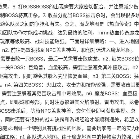
果。6. 打BOSSBOSS的出现需要大家密切配合，并注意减少伤
OSS将其击杀。7. 收益分配当BOSS被击杀时，会出现很多
避免队员之间的争抢和有失。总之，魔龙地图是《热血传奇》中
和团队协作才能成功挑战，达到最终的胜利。rnrnn热血传奇魔
玩家等级较高、战斗技能较强。下面是详细策略：一、进入地图
。n2. 前往蚂蚁洞找到NPC盖世神兽，和他对话进入魔龙地图。
需要击败一只BOSS，最后一关需要击败魔龙。n2. 每关BOSS
 第一关BOSS：巨角兽，血量较高，需要注意避免其冲撞攻击。n2
离攻击，同时避免其躲入壳里恢复血量。n3. 第三关BOSS：
n4. 第四关BOSS：火山龙，攻击力和技能较强，需要攻击其
，需要注意躲避其范围攻击和中毒效果。n6. 魔龙BOSS：血量极
点，即眼珠和颈部，同时注意躲避其火焰喷射、雷电攻击、龙卷
OSS击杀后，等待NPC盖世神兽，交付任务即可获取奖励。总
，同时还要有很好的战斗诀窍和游戏经验才能顺利通关，希望以
中的魔龙地图一个特别具有挑战性的地图，需要玩家有一定的实力
策略：n1. 组队进入地图。由于魔龙地图中的怪物实力较强，