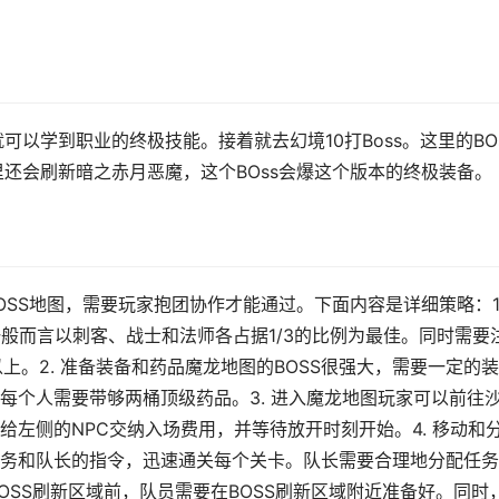
以学到职业的终极技能。接着就去幻境10打Boss。这里的BO
还会刷新暗之赤月恶魔，这个BOss会爆这个版本的终极装备。
SS地图，需要玩家抱团协作才能通过。下面内容是详细策略：1
般而言以刺客、战士和法师各占据1/3的比例为最佳。同时需要
上。2. 准备装备和药品魔龙地图的BOSS很强大，需要一定的
每个人需要带够两桶顶级药品。3. 进入魔龙地图玩家可以前往
左侧的NPC交纳入场费用，并等待放开时刻开始。4. 移动和
务和队长的指令，迅速通关每个关卡。队长需要合理地分配任务
BOSS刷新区域前，队员需要在BOSS刷新区域附近准备好。同时