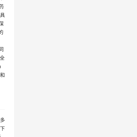
药
具
保
的
同
要全
n
和
多
下