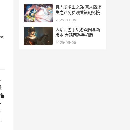
真人版求生之路 真人版求
生之路免费观看策驰影院
2025-09-05
大话西游手机游戏网易新
版本 大话西游手机版
ss
2025-09-05
.
注
装备
沙
分
，
，