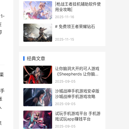
|枪战王者挂机辅助软件使
。
用全攻略|
1-
2025-11-16
在
# 免费领王者荣耀钻石
即
2025-11-15
经典文章
让你脑洞大开的可人游戏
《Sheepherds 让你脑洞
渠
大开的科幻描写星际穿越
2025-09-05
、
手
沙城战神手机游戏安卓版
沙城战神手机游戏攻略
账
2025-09-05
入
试玩手机游戏平台 手机游
戏试玩app赚钱平台
来
2025-09-05