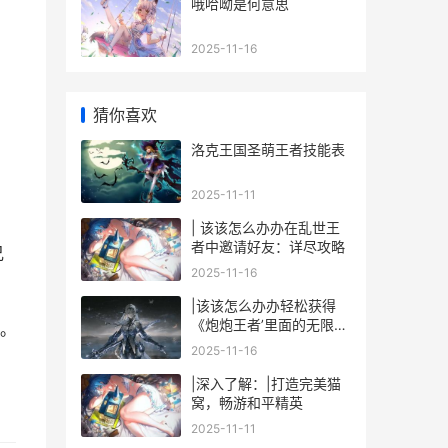
哦哈呦是何意思
2025-11-16
猜你喜欢
洛克王国圣萌王者技能表
2025-11-11
| 该该怎么办办在乱世王
者中邀请好友：详尽攻略
兄
2025-11-16
|该该怎么办办轻松获得
《炮炮王者’里面的无限金
。
币和星星|
2025-11-16
|深入了解：|打造完美猫
窝，畅游和平精英
2025-11-11