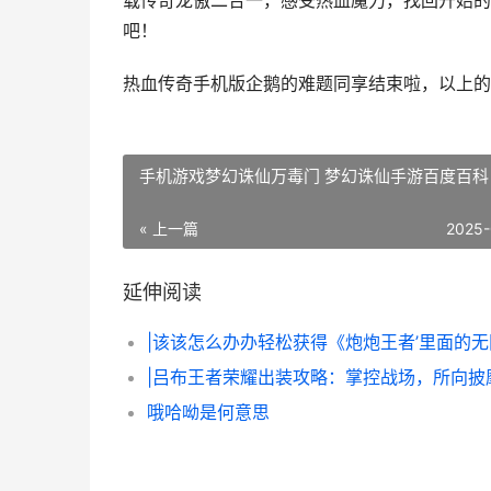
载传奇龙傲二合一，感受热血魔力，找回开始的
吧！
热血传奇手机版企鹅的难题同享结束啦，以上的
手机游戏梦幻诛仙万毒门 梦幻诛仙手游百度百科
« 上一篇
2025-
延伸阅读
|吕布王者荣耀出装攻略：掌控战场，所向披
哦哈呦是何意思