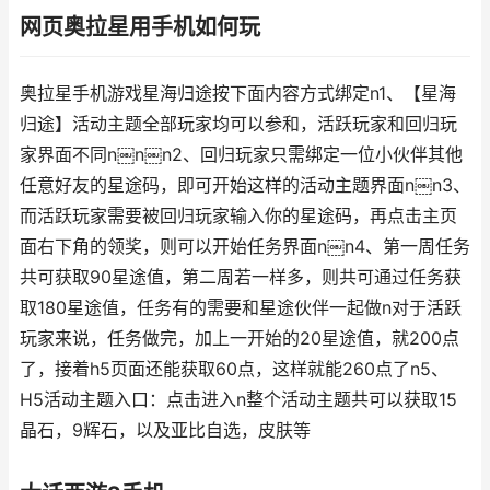
网页奥拉星用手机如何玩
奥拉星手机游戏星海归途按下面内容方式绑定n1、【星海
归途】活动主题全部玩家均可以参和，活跃玩家和回归玩
家界面不同n￼n￼n2、回归玩家只需绑定一位小伙伴其他
任意好友的星途码，即可开始这样的活动主题界面n￼n3、
而活跃玩家需要被回归玩家输入你的星途码，再点击主页
面右下角的领奖，则可以开始任务界面n￼n4、第一周任务
共可获取90星途值，第二周若一样多，则共可通过任务获
取180星途值，任务有的需要和星途伙伴一起做n对于活跃
玩家来说，任务做完，加上一开始的20星途值，就200点
了，接着h5页面还能获取60点，这样就能260点了n5、
H5活动主题入口：点击进入n整个活动主题共可以获取15
晶石，9辉石，以及亚比自选，皮肤等