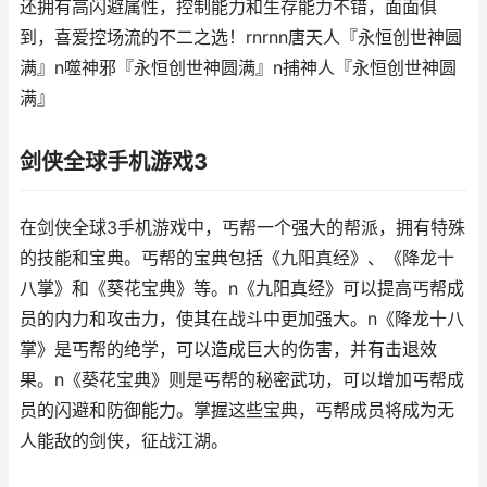
还拥有高闪避属性，控制能力和生存能力不错，面面俱
到，喜爱控场流的不二之选！rnrnn唐天人『永恒创世神圆
满』n噬神邪『永恒创世神圆满』n捕神人『永恒创世神圆
满』
剑侠全球手机游戏3
在剑侠全球3手机游戏中，丐帮一个强大的帮派，拥有特殊
的技能和宝典。丐帮的宝典包括《九阳真经》、《降龙十
八掌》和《葵花宝典》等。n《九阳真经》可以提高丐帮成
员的内力和攻击力，使其在战斗中更加强大。n《降龙十八
掌》是丐帮的绝学，可以造成巨大的伤害，并有击退效
果。n《葵花宝典》则是丐帮的秘密武功，可以增加丐帮成
员的闪避和防御能力。掌握这些宝典，丐帮成员将成为无
人能敌的剑侠，征战江湖。