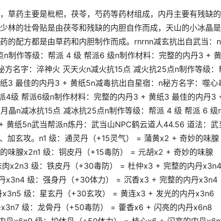
，草药主要是枇杷，茯苓，芍药等药材组成，内丹主要有残缺的
少林的壮骨贴是由茯苓和残缺的内胆自作而成，天山的小冰晶是
的配方都是由草药和内胆制作而成。rnrnn减玄抗出自武当：
n制作等级：帮派 4 级 帮派6 级n制作材料：完整的内丹3 + 
n秘方名字：淬神火 灭天火n减火抗15点 减火抗25点n制作等级：
 黄纸3 最佳的内丹3 + 黄纸5n减毒抗出自星宿：n秘方名字：噬心
4级 帮派6级n制作材料：完整的内丹3 + 黄纸3 最佳的内丹3 
n减冰抗15点 减冰抗25点n制作等级：帮派 4 级 帮派 6 级
+ 黄纸5n武当帮派n炼丹：武当山NPC鹤云道人44.56 道法：武
、加玄攻。n1 级：通灵丹（+15灵气） = 蒲黄x2 + 奇妙的味腺
妙的味腺x2n1 级：铜皮丹（+15毒防） = 元胡x2 + 奇妙的味腺
味肉x2n3 级：铁皮丹（+30毒防） = 杜仲x3 + 完整的内丹x3n
x3n4 级：强身丹（+30体力） = 沉香x3 + 完整的内丹x3n4
x3n5 级：星玄丹（+30玄攻） = 黄连x3 + 发光的内丹x3n6
3n7 级：龙骨丹（+50毒防） = 藿香x6 + 闪亮的内丹x6n8