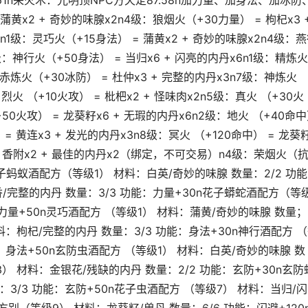
61n采火术：光明顶NPC方天定87.58n加力量、加身法、加冰防
黄x2 + 奇妙的味腺x2n4级：狼烟火（+30力量） = 枸杞x3 
n1级：灵巧火（+15身法） = 蒲黄x2 + 奇妙的味腺x2n4级：
级：神行火（+50身法） = 当归x6 + 闪亮的内丹x6n1级：精炼火
：赤炼火（+30冰防） = 杜仲x3 + 完整的内丹x3n7级：神炼火
烈火 （+10火攻） = 枇杷x2 + 怪味肉x2n5级：真火 （+30火
+50火攻） = 龙葵籽x6 + 无瑕的内丹x6n2级：地火 （+40命
 = 黄连x3 + 发光的内丹x3n8级：冥火 （+120命中） = 龙葵
= 香附x2 + 最佳的内丹x2（绑定，不可交易）n4级：荣烟火（
花子蚂蚁酒配方（等级1） 材料：白英/奇妙的味腺 数量：2/2 功
/完整的内丹 数量：3/3 功能：力量+30n花子蟒蛇酒配方（等
：力量+50n灵巧酒配方 （等级1） 材料：蒲黄/奇妙的味腺 数量；
材料：枸杞/完整的内丹 数量：3/3 功能：身法+30n神行酒配方 
能：身法+50n玄防虫酒配方 （等级1） 材料：白英/奇妙的味腺 数
3） 材料：金银花/残缺的内丹 数量：2/2 功能：玄防+30n玄防
：3/3 功能：玄防+50n花子虫酒配方 （等级7） 材料：当归/