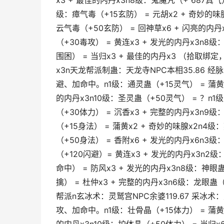
x3 + 最佳的内丹x3n8级：鬼魔咒（+ 687真气）
级：瘴气毒（+15玄防） = 元胡x2 + 奇妙的味
云气毒（+50玄防） = 回神草x6 + 闪亮的内丹x
（+30毒攻） = 黄连x3 + 发光的内丹x3n8级
围困） = 当归x3 + 最佳的内丹x3 （拾取绑
x3n天龙帮派制蛊：天龙寺NPC本相35.86 经
避、加命中。n1级：通灵蛊（+15灵气） = 蒲黄x
的内丹x3n10级：圣灵蛊（+50灵气） = ？n1
（+30体力） = 沉香x3 + 完整的内丹x3n9级
（+15身法） = 蒲黄x2 + 奇妙的味腺x2n4级
（+50身法） = 香附x6 + 发光的内丹x6n3
（+120闪避）= 黄连x3 + 发光的内丹x3n2级
命中） = 防风x3 + 发光的内丹x3n8级：神眼
擒） = 杜仲x3 + 完整的内丹x3n6级：龙眼蛊
帮派n玄冰术：灵鹫宫NPC余婆119.67 采冰术
攻、加命中。n1级：壮骨晶（+15体力） = 蒲黄x