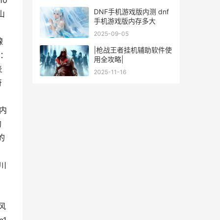
10
DNF手机游戏版内测 dnf
山
手机游戏版内存多大
的
2025-09-05
腺
|枪战王者挂机辅助软件使
级：
用全攻略|
炎
2025-11-16
符
的内
的
的
 川
=
风