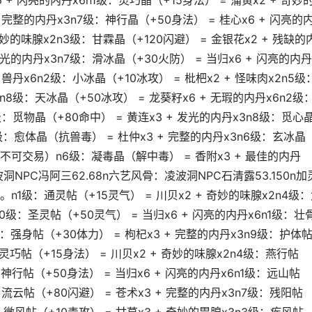
 + 闪亮的内丹x6n1级：灵巧晶（+15身法） = 蒲黄x2 + 奇妙
+ 完整的内丹x3n7级：神行晶（+50身法） = 桂心x6 + 闪亮的
奇妙的味腺x2n3级：甘霖晶（+120闪避） = 金银花x2 + 残缺的
发光的内丹x3n7级：滑冰晶（+30火防） = 当归x6 + 闪亮的内丹
 兽丹x6n2级：小冰晶（+10冰攻） = 枇杷x2 + 怪味肉x2n5级
3n8级：天冰晶（+50冰攻） = 龙葵籽x6 + 无瑕的内丹x6n2级
5级：觅物晶（+80命中） = 黄连x3 + 发光的内丹x3n8级：觅心
4级：愈体晶（抗兽毒） = 杜仲x3 + 完整的内丹x3n6级：玄冰晶
，不可交易）n6级：凝毒晶（解中毒） = 香附x3 + 最佳的内丹
NPC冯阿三62.68n六艺风骨：凌波洞NPC石清露53.150n加
级：通灵帖（+15灵气） = 川贝x2 + 奇妙的味腺x2n4级
10级：圣灵帖（+50灵气） = 当归x6 + 闪亮的内丹x6n1级：壮
4级：强身帖（+30体力） = 枸杞x3 + 完整的内丹x3n9级：护体
：灵巧帖（+15身法） = 川贝x2 + 奇妙的味腺x2n4级：燕行帖
：神行帖（+50身法） = 当归x6 + 闪亮的内丹x6n1级：远山帖
：流云帖（+80闪避） = 苍术x3 + 完整的内丹x3n7级：残阳帖