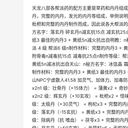
天龙八部各帮派药的配方主要是草药和内丹组成
丹，完整的内丹，发光的内丹等组成，举例说明
枇杷和完整的内丹制作而成，因此说各大帮派的药
方名字：落玄丹 碎玄丹n减玄抗15点 减玄抗25点
纸3 最佳的内丹3 + 黄纸5n减火抗出自明教：
派 4 级 帮派6 级n制作材料：完整的内丹3 +
附骨毒n减毒抗15点 减毒抗25点n制作等级：帮派
黄纸5n减冰抗出自天山：n秘方名字：冰弦晶 霜月晶
制作材料：完整的内丹3 + 黄纸3 最佳的内丹3 
山NPC宁虚散人41.58 加灵气、加体力、加毒防
x2n1 级：壮骨丹（+15体力） = 蒲黄x2 + 奇
x2n2 级：辉玄丹（+10玄攻） = 枇杷x2 + 怪
级：太极丹（+30灵气） = 枸杞x3 + 完整的内丹
级：落玄丹（-15玄抗） = 黄纸x3 + 完整的内丹
级：除病丹（抗 嗜血） = 茯苓x3 + 完整的内丹x