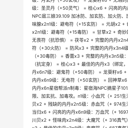
级：月玄丹（+50玄攻） = 龙葵籽x6 + 无瑕的内
级：圣灵丹（+50灵气） = 桂心x6 + 闪亮的
NPC扈三娘39.109 加冰防、加玄防、加火防、
味腺x2n1级：避电符（+15玄防） = 元胡x2 +
x2n1级：避毒符（+15毒防） = 甘草x2 + 奇
无畏符（抗恐惧） = 茯苓x2 + 完整的内丹x2n
符（+30火防） = 防风x3 + 完整的内丹x3n
（+30毒防） = 香薷x3 + 完整的内丹x3n5
（抗定身） = 桂心x3 + 最佳的内丹x3（绑定
丹x6n7级：避鬼符（+50毒防） = 龙葵籽x6 
内丹x6n9级：无电符（+50玄防） = 回神草x6 
内丹x6n星宿帮派n制毒：星宿海NPC摘星子101
限、加玄抗、加毒攻。n1级：小血咒（+ 251生活）
贝x2 + 残缺的内丹x2n5级：赤血咒（+ 974生
当归x6 + 闪亮的内丹x6n9级：万血咒（+ 169
川贝x2 + 怪味肉x2n4级：大魔咒（+ 316真气