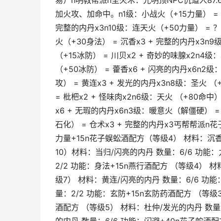
易）n明教帮派n圣火术：光明顶NPC仇道人87.
加火攻、加命中。n1级：小战火（+15力量） = 蒲
完整的内丹x3n10级：连天火（+50力量） = ？
火（+30身法） = 沉香x3 + 完整的内丹x3n9
（+15冰防） = 川贝x2 + 奇妙的味腺x2n4级
（+50冰防） = 藿香x6 + 闪亮的内丹x6n2级：
攻） = 黄连x3 + 发光的内丹x3n8级：圣火 （
= 枇杷x2 + 怪味肉x2n6级：天火 （+80命中）
x6 + 无瑕的内丹x6n3级：暖意火（解僵硬） 
石化） = 仓术x3 + 完整的内丹x3丐帮帮派n
力量+15n花子蜈蚣酒配方（等级4） 材料：沉香
10）材料：当归/闪亮的内丹 数量：6/6 功能
2/2 功能：身法+15n燕行酒配方 （等级4） 
级7） 材料：黄连/闪亮的内丹 数量：6/6 功
量：2/2 功能：玄防+15n玄防药酒配方 （等级
酒配方 （等级5） 材料：杜仲/发光的内丹 数量