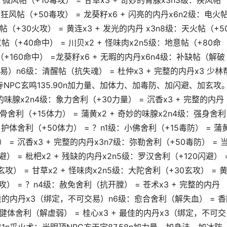
级：微风帖（+10毒攻） = 甘草x3 + 奇妙的胃腺x3n3级：疾风帖
级：狂风帖（+50毒攻） = 龙葵籽x6 + 闪亮的内丹x6n2级：电火
火帖（+30火攻） = 黄连x3 + 发光的内丹 x3n8级：天火帖（+5
意帖（+40命中） = 川贝x2 + 怪味肉x2n5级：地意帖（+80命
帖（+160命中） =龙葵籽x6 + 无暇的内丹x6n4级：补缺帖（解破
交易）n6级：清醒帖（抗失魂） = 杜仲x3 + 完整的内丹x3 少林
林寺NPC玄鸣135.90n加力量、加体力、加毒防、加闪避、加玄攻
妙的味腺x2n4级：象力舍利（+30力量） = 沉香x3 + 完整的内丹
壮骨舍利（+15体力） = 蒲黄x2 + 奇妙的味腺x2n4级：强身舍利
级：护体舍利（+50体力） = ？n1级：小佛舍利（+15毒防） = 蒲
） = 沉香x3 + 完整的内丹x3n7级：弥勒舍利（+50毒防） = 
避） = 枇杷x2 + 残缺的内丹x2n5级：罗汉舍利（+120闪避） 
玄攻） = 甘草x2 + 怪味肉x2n5级：大陀舍利（+30玄攻） = 
攻） = ？n4级：赦免舍利（抗开膛） = 苍术x3 + 完整的内丹
 最佳的内丹x3（绑定，不可交易）n6级：愈合舍利（解失血） = 
：健体舍利（解虚弱） = 桂心x3 + 最佳的内丹x3（绑定，不可交