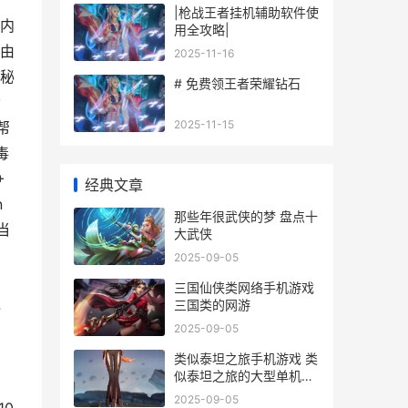
|枪战王者挂机辅助软件使
内
用全攻略|
由
2025-11-16
n秘
# 免费领王者荣耀钻石
黄
2025-11-15
帮
毒
+
经典文章
n
那些年很武侠的梦 盘点十
当
大武侠
2025-09-05
三国仙侠类网络手机游戏
三国类的网游
4
2025-09-05
类似泰坦之旅手机游戏 类
似泰坦之旅的大型单机手
游有吗
2025-09-05