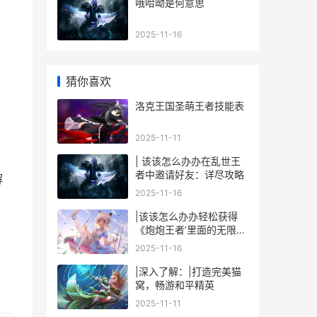
哦哈呦是何意思
2025-11-16
猜你喜欢
洛克王国圣萌王者技能表
2025-11-11
| 该该怎么办办在乱世王
者中邀请好友：详尽攻略
解
2025-11-16
|该该怎么办办轻松获得
《炮炮王者’里面的无限金
币和星星|
2025-11-16
|深入了解：|打造完美猫
窝，畅游和平精英
2025-11-11