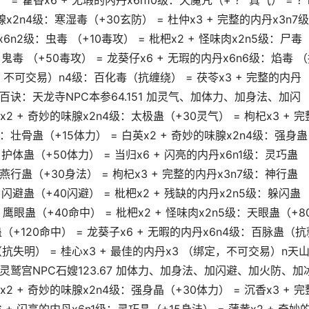
 = 藿香x6 + 无瑕的内丹x6n10级：天魔咒（+ ？ 真气） = ？
腺x2n4级：寒湿毒（+30玄防） = 杜仲x3 + 完整的内丹x3n7
6n2级：虫毒 （+10毒攻） = 枇杷x2 + 怪味肉x2n5级：尸毒
：鬼毒 （+50毒攻） = 龙葵仔x6 + 无瑕的内丹x6n6级：焰毒 
定，不可交易）n4级：百化毒（抗缠绕） = 茯苓x3 + 完整的内丹
脉百诀：天龙寺NPC本参64.151 加灵气、加体力、加身法、加闪
2 + 奇妙的味腺x2n4级：太极蛊（+30灵气） = 枸杞x3 + 完
级：壮骨蛊（+15体力） = 白英x2 + 奇妙的味腺x2n4级：强身蛊
：护体蛊（+50体力） = 当归x6 + 闪亮的内丹x6n1级：灵巧蛊
：燕行蛊（+30身法） = 枸杞x3 + 完整的内丹x3n7级：神行蛊
级：闪避蛊（+40闪避） = 枇杷x2 + 残缺的内丹x2n5级：躲闪蛊
：鹰眼蛊（+40命中） = 枇杷x2 + 怪味肉x2n5级：天眼蛊（+8
蛊（+120命中） = 龙葵子x6 + 无暇的内丹x6n4级：百脉蛊（抗
（抗失明） = 桂心x3 + 最佳的内丹x3 （绑定，不可交易）n天
：灵鹫宫NPC石嫂123.67 加体力、加身法、加闪避、加火防、加
2 + 奇妙的味腺x2n4级：强身晶（+30体力） = 沉香x3 + 完