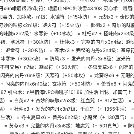
丹x6n9 级：护体丹（+50体力） = 桂心x6 + 闪亮的内丹x6n
内丹x6n峨眉帮派n制符：峨眉山NPC韩映雪43.108 灵心术：峨眉
加毒防、加冰攻。n1级：水镜符（+15冰防） = 元胡x2 + 奇妙
 奇妙的味腺x2n1级：避火符（+15火防） = 枇杷x2 + 奇妙的味
妙的味腺x2n2级：水寒符（+10冰攻） = 枇杷x2 + 怪味肉x2n3
4级：寒冰符（+30冰防） = 杜仲x3 + 完整的内丹x3n4级：避
4级：避雷符（+30玄防） = 苍术x3 + 完整的内丹x3n4级：避瘴
级：冰寒符（+30冰攻） = 防风x3 + 发光的内丹x3n6级：波光符
，不可交易）n7级：避焱符（+50火防） = 冬虫夏草x6 + 闪亮
+ 闪亮的内丹x6n8级：天寒符（+50冰攻） = 龙葵籽x6 + 无暇
+ 闪亮的内丹x6n10级：玄冰符（+50冰防） = 藿香x6 + 闪亮
.87 引虫术：n星宿海NPC狮吼子101.89 加生活上限、加真气上
 = 白英x2 + 奇妙的味腺x2n3级：红血咒（+ 612生活） =
活） = 杜仲x3 + 发光的内丹x3n7级：千血咒（+ 1355生活） 
7生活） = 冬虫夏草x6 + 兽丹x6n2级：小魔咒（+ 130真气） =
） = 黄苓x3 + 完整的内丹x3n6级：地魔咒（+ 501真气） = 防