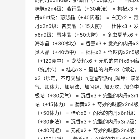
的内丹x3n10级：护体晶（+50体力） = 当归x6
味腺x2n4级：燕行晶（+30身法） = 枸杞x3 
丹x6n1级：慈悲晶（+40闪避） = 白英x2 + 
丹x2n5级：普度晶（+15火防） = 杜仲x3 + 
x6n9级：雪冰晶（+50火防） = 冬虫夏草x6 +
海冰晶（+30冰攻） = 香薷x3 + 发光的内丹x
觅人晶（+40命中） = 枇杷x2 + 怪味肉x2n
（+120命中）= 龙葵籽x6 + 无瑕的内丹x6n
（抗封穴） = 桂心x3 + 最佳的内丹x3（绑定
x3（绑定，不可交易）n逍遥帮派n门遁甲：凌波洞
气、加体力、加身法、加闪避、加火攻、加命中。n1
极帖（+30灵气） = 沉香x3 + 完整的内丹x3n
帖（+15体力） = 蒲黄x2 + 奇妙的味腺x2n
（+50体力） = 桂心x6 + 闪亮的内丹x6n1级
（+30身法） = 沉香x3 + 完整的内丹x3n7级
（+40闪避） = 元胡x2 + 奇妙的味腺x2n4级