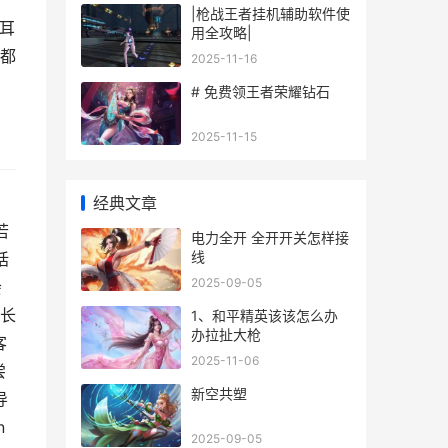
|枪战王者挂机辅助软件使
耳
用全攻略|
般都
2025-11-16
# 免费领王者荣耀钻石
2025-11-15
经典文章
若
电力全开 全开开关怎样接
线
括
2025-09-05
会
长
1、和平精英该该怎么办
办拉扯大枪
客
2025-11-06
尝
新空共塑
导
n
2025-09-05