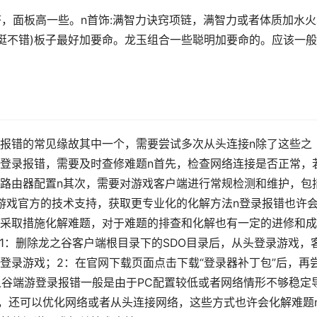
搭，面板高一些。n首饰:满智力诀窍项链，满智力或者体质加水火
是挺不错)板子最好加要命。龙玉组合一些聪明加要命的。应该一
报错的常见缘故其中一个，需要尝试多次从头连接n除了这些之
登录报错，需要及时查修难题n首先，检查网络连接是否正常，
路由器配置n其次，需要对游戏客户端进行常规检测和维护，包
游戏官方的技术支持，获取更专业化的化解方法n登录报错也许
采取措施化解难题，对于难题的排查和化解也有一定的进修和成
下n1：删除龙之谷客户端根目录下的SDO目录后，从头登录游戏，
登录游戏；2：在官网下载页面点击下载“登录器补丁包”后，再
形龙之谷端游登录报错一般是由于PC配置较低或者网络情形不够稳定
备，还可以优化网络或者从头连接网络，这些方式也许会化解难题