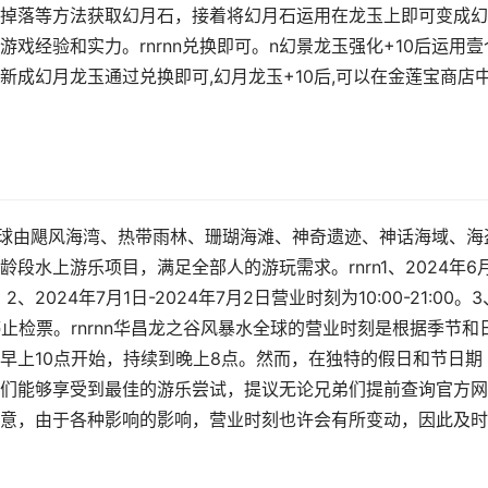
掉落等方法获取幻月石，接着将幻月石运用在龙玉上即可变成幻
戏经验和实力。rnrnn兑换即可。n幻景龙玉强化+10后运用壹
成幻月龙玉通过兑换即可,幻月龙玉+10后,可以在金莲宝商店
风暴水全球由飓风海湾、热带雨林、珊瑚海滩、神奇遗迹、神话海域、海
段水上游乐项目，满足全部人的游玩需求。rnrn1、2024年6
。2、2024年7月1日-2024年7月2日营业时刻为10:00-21:00。3
停止检票。rnrnn华昌龙之谷风暴水全球的营业时刻是根据季节和
早上10点开始，持续到晚上8点。然而，在独特的假日和节日期
们能够享受到最佳的游乐尝试，提议无论兄弟们提前查询官方网
意，由于各种影响的影响，营业时刻也许会有所变动，因此及时