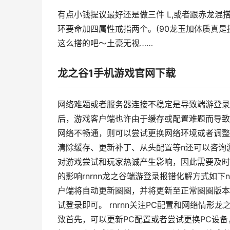
有点小钱提议最好还是做三件 L,或者跟赤龙混
环要命加四属性戒指两个。(90龙玉加体质真
这么搭的吧～土豪无视……
龙之谷1手机游戏官网下载
网络难题或者服务器连接不稳定是导致端游登录
后，游戏客户端也许由于缓存或配置难题而导致
网络不畅通，则可以尝试更换网络环境或者调整
清除缓存、更新补丁、从头配置等n还可以咨询
对游戏尝试和玩家热诚产生影响，因此需要及时
的影响rnrnn龙之谷端游登录报错化解方式如
户端将自动更新圈圈，并将更新至正常圈圈版本
试登录即可。 rnrnn关注PC配置和网络情
致首先，可以更新PC配置或者尝试更换PC设