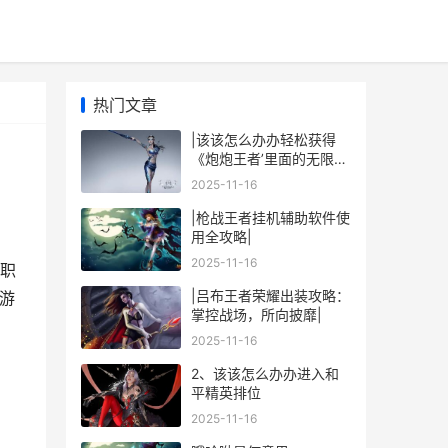
热门文章
|该该怎么办办轻松获得
《炮炮王者’里面的无限金
币和星星|
2025-11-16
|枪战王者挂机辅助软件使
用全攻略|
2025-11-16
职
|吕布王者荣耀出装攻略：
 游
掌控战场，所向披靡|
2025-11-16
2、该该怎么办办进入和
平精英排位
2025-11-16