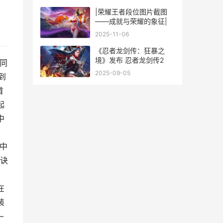
|荣耀王者段位图片截图
——成就与荣耀的象征|
2025-11-06
《忍者龙剑传：狂暴之
境》发布 忍者龙剑传2
同
2025-09-05
到
首
起
中
，
中
诀
在
装
—