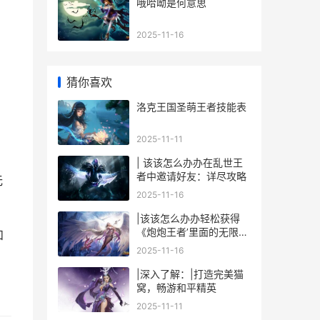
哦哈呦是何意思
2025-11-16
猜你喜欢
洛克王国圣萌王者技能表
2025-11-11
| 该该怎么办办在乱世王
者中邀请好友：详尽攻略
无
2025-11-16
|该该怎么办办轻松获得
《炮炮王者’里面的无限金
和
币和星星|
2025-11-16
|深入了解：|打造完美猫
窝，畅游和平精英
2025-11-11