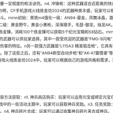
要一定程度的枪法诀窍。n4. 冲锋枪：这种武器适合近距离的快
啊，CF手机游戏火线炼金坊2024的武器种类丰盛，玩家可以
rnrnn初始：黑铁m4强化一级：AN94-鎏金，凤舞冰晶，
强化二级：黄金野牛，黄金小黄枪，深海猎手，毛瑟-御龙，烛龙AK
金锤，消耗100个炼金锤可以获取5个纪元宝箱和58钻石。rnrn
的武器可以供玩家选择。其中一款受欢迎的武器是“FMG-9闪电”
害的特征。n另一款强力武器是“L115A3 精准狙击枪”，它具
了这些之后，还有“AN94新型自动步枪”和“AK-47震慑者”
游戏火线炼金坊2024中，玩家可以根据自己的游戏风格和需求，
方法获取：n1. 神兵商店购买：玩家可以运用元宝或绑定元宝
游戏中的一些活动主题中，玩家可以获取神兵奖励。n3. 任务奖励
。n4. 神兵碎片合成：玩家可以通过收集神兵碎片来合成神兵。