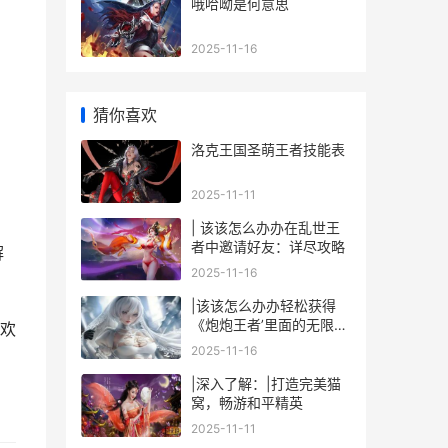
哦哈呦是何意思
2025-11-16
猜你喜欢
洛克王国圣萌王者技能表
2025-11-11
| 该该怎么办办在乱世王
者中邀请好友：详尽攻略
解
2025-11-16
|该该怎么办办轻松获得
《炮炮王者’里面的无限金
欢
币和星星|
2025-11-16
|深入了解：|打造完美猫
窝，畅游和平精英
2025-11-11