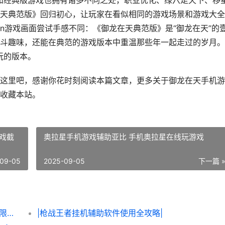
：和经典版游戏也拥有诸多不同之处，职业优化、绿六走天下、移
天典范版》回归初心，让玩家在看似相同的游戏场景和游戏大全
n游戏画面尝试手感不同：《御龙在天典范版》是“御龙在天”的
斗趣味，还能在典范的游戏版本中重温那些年一起走过的岁月。
玩的版本。
这里吧，感谢你花时刻阅读本篇文章，更多关于御龙在天手机游
收藏本站。
戏截
奥拉星手机游戏辅助亚比 手机奥拉星在线玩游戏
09-05
2025-09-05
下一篇 
|该该怎么办办轻松获得《炮炮王者’里面的无限金币和星星|
|枪战王者挂机辅助软件使用全攻略|