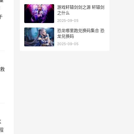
量
游戏轩辕剑剑之源 轩辕剑
游
之什么
于
2025-09-05
恐龙哪里跑兑换码集合 恐
龙兑换码
2025-09-05
救
这
程