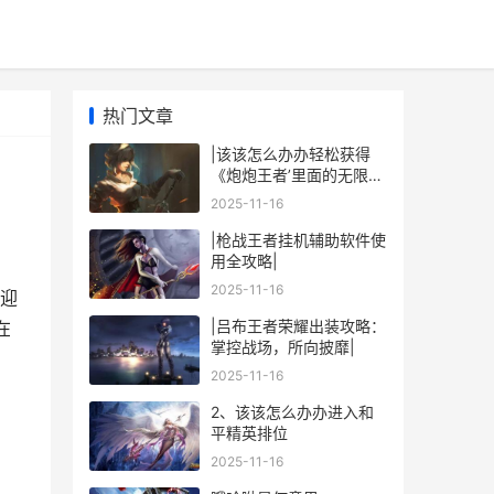
热门文章
|该该怎么办办轻松获得
《炮炮王者’里面的无限金
币和星星|
2025-11-16
|枪战王者挂机辅助软件使
用全攻略|
2025-11-16
迎
|吕布王者荣耀出装攻略：
在
掌控战场，所向披靡|
2025-11-16
2、该该怎么办办进入和
平精英排位
2025-11-16