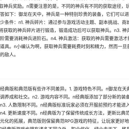
获取神兵奖励。n需要注意的是，不同的神兵有不同的获取途径，
答如下：御龙在天中，神兵是一种特别珍贵的装备，它们可以进
条件：n1. 神兵碎片：通过参与游戏活动主题、副本挑战、商
：将获取的神兵碎片进行锻造，锻造成功后可以获取神兵。n3. 神
阶需要消耗神兵进阶石。n4. 神兵激活：获取的神兵需要激活才
道具。n小编认为啊，获取神兵需要耗费时刻和精力，然而一旦
的敌人。
典版和典范版有些许不同差异。1. 游戏特色不同。n御龙在天
调养成和社交。n2. 游戏内容不同。n经典版添加了部分新的装
3. 人数限制不同。n经典版标准玩家必须在开服前预约才能进
4. 更新速度不同。n经典版为了保留传统成长方法，更新比典
元化的拓展，典范版则保留典范RPG游戏的特征，让玩家更好