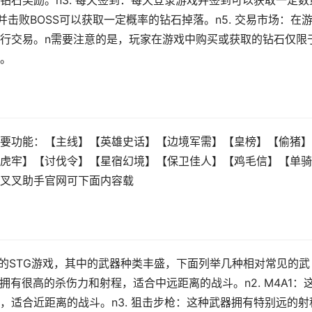
钻石奖励。n3. 每天签到：每天登录游戏并签到可以获取一定数
并击败BOSS可以获取一定概率的钻石掉落。n5. 交易市场：在
行交易。n需要注意的是，玩家在游戏中购买或获取的钻石仅限
。
要功能：【主线】【英雄史话】【边境军需】【皇榜】【偷猪】
虎牢】【讨伐令】【星宿幻境】【保卫佳人】【鸡毛信】【单骑
叉叉助手官网可下面内容载
迎的STG游戏，其中的武器种类丰盛，下面列举几种相对常见的武
，拥有很高的杀伤力和射程，适合中远距离的战斗。n2. M4A1：
，适合近距离的战斗。n3. 狙击步枪：这种武器拥有特别远的射