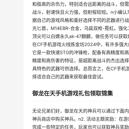
和极高的杀伤力，特别适合远距离的战斗，但需
战斗，射速快且火力强，但射程较短。n小编认为
据自己的游戏风格和喜好选择不同的武器进行战斗。
光匕首，M14EBR-合金，乌兹双枪-霓虹。
顶尖可以白嫖永久ak-47麒麟，做任务可以获取炼
在CF手机游戏火线炼金坊2024中，有许多强大
它是一款快速STG的冲锋枪，配备有高精度和高伤
精度和高伤害的特征，是超距离战斗的杰出选择。除
具特色的武器可供选择。总而言之，在CF手机
择适合自己的武器来获取最佳尝试。
御龙在天手机游戏礼包领取锦集
无论兄弟们好，御龙在天的神兵可以通过下面内容
神兵商店中购买神兵。n2. 活动主题奖励：在
完成一些特定的任务，玩家也可以获取神兵奖励