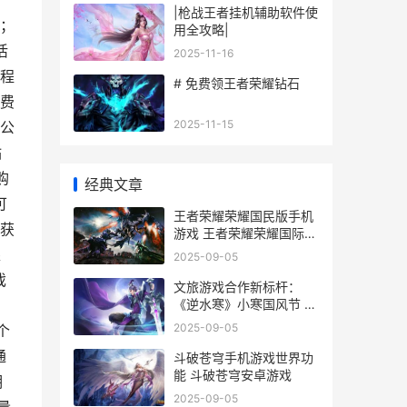
|枪战王者挂机辅助软件使
；
用全攻略|
活
2025-11-16
程
# 免费领王者荣耀钻石
消费
2025-11-15
公
钻
购
经典文章
可
王者荣耀荣耀国民版手机
获
游戏 王者荣耀荣耀国际服
官网
银
2025-09-05
戏
文旅游戏合作新标杆：
《逆水寒》小寒国风节 文
化旅游合作
2025-09-05
个
通
斗破苍穹手机游戏世界功
能 斗破苍穹安卓游戏
期
2025-09-05