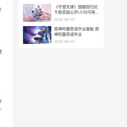
。
《守望先锋》国服回归近
开
千款奖励公开!人均可得9
款满级神话皮肤 守望先锋
2025-09-05
国服官网
原神阿蕾奇诺毕业面板 原
神阿蕾奇诺毕业
2025-09-05
是
作
一
手