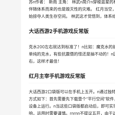
苏n作者： 新雨 主角： 林武n简介n穿梭蓝
伴随体系而来的也是毁灭性的灾难。 红月当空
始掠夺人类生存空间。 林武这才觉悟到，体系
大话西游2手机游戏反常版
克水200左右就达到标准了！n比如：魔克水
单纯的克水，有些抗震慑的怪还是抽不动的！n因此
右，这样才最佳！
红月主宰手机游戏反常版
大话西游2口袋版可以在手机上五开。n通过独
方式如下：首先需要先下载壹个“平行空间”软
设备上运行。n当这些口袋版都启动后，即可实
响，运用时需要谨慎。rnrnn不提议五开，由