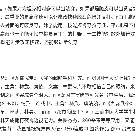
。n如果对方坦克相对多可以出法穿，如果都是脆皮可以出贤者
，最重要的是高移速可以让嬴政快速脱离危险并反打。n由于嬴
去对面的野区反野，除了能用二技能探视野抢野怪，平A也是不
嬴政也一个能无损单挑暴君主宰的打野，一二技能对放外加普攻
n既能进步攻速移速，还能够进步法穿
爸》《九霄武帝》《我的超能手机》等。n《倾国佳人爱上我》
，主角：林武、秦依。文案：林武有点不敢相信自己的眼睛，米
刻之间就哭成壹个泪人。n《龙国首富奶爸》又名《重生后，我
奇幻玄幻，情形：连载中，主角：林武、唐清婉。n《九霄武帝》
：林武、林昊。rnrnn 《都市巅峰主宰》n 三流中医大学学生
林天成拥有夜视透视能力。美图秀秀，360杀毒等等应用，又能
气复苏：我直播抵抗异界入侵7.0分n连载中 签约作品 都市 灵气