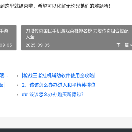
到这里就结束啦，希望可以化解无论兄弟们的难题哈！
手游
刀塔传奇国民手机游戏英雄排名榜 刀塔传奇组合搭配
大全
09-05
2025-09-05
下一篇 
|该该怎么办办轻松获得《炮炮王者’里面的无限金币和星星|
|枪战王者挂机辅助软件使用全攻略|
靡|
2、该该怎么办办进入和平精英排位
## 该该怎么办办购买新背包？