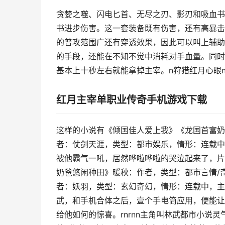
贪婪之噬、闪电匕首、无尽之刃、影刃和吸血书
书进步伤害。这一套装备既有伤害，还有高暴击
的普攻范围广还有穿透效果，因此可以叫上辅助
的手段，还能在不知不觉中消耗对手血量。同时
基本上十秒左右就能拿掉主宰。n狩猎红月心眼
红月主宰单职业传奇手机游戏下载
这样的小说有《倾国佳人爱上我》《龙国首富奶
者：仗剑天涯，类型：都市娱乐，情形：连载中
被他霸气一吼，居然哗啦哗啦的哭泣起来了，片
奶爸悠闲种田》暖秋：作者，类型：都市言情/
者：妖羽，类型：玄幻奇幻，情形：连载中，主角
武，和手机合体之后，壹个手电筒应用，便能让
给他如何的惊喜。rnrnn主角叫林武都市小说灵