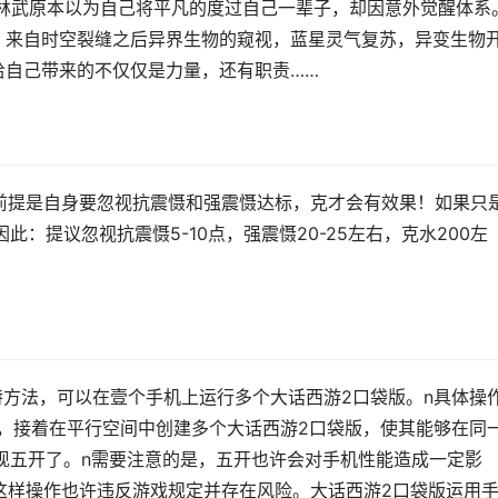
星的林武原本以为自己将平凡的度过自己一辈子，却因意外觉醒体系
，来自时空裂缝之后异界生物的窥视，蓝星灵气复苏，异变生物
给自己带来的不仅仅是力量，还有职责……
的前提是自身要忽视抗震慑和强震慑达标，克才会有效果！如果只
：提议忽视抗震慑5-10点，强震慑20-25左右，克水200左
特方法，可以在壹个手机上运行多个大话西游2口袋版。n具体操
件，接着在平行空间中创建多个大话西游2口袋版，使其能够在同
现五开了。n需要注意的是，五开也许会对手机性能造成一定影
于这样操作也许违反游戏规定并存在风险。大话西游2口袋版运用