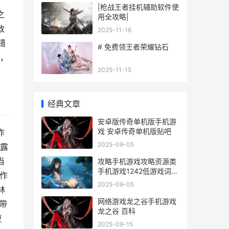
|枪战王者挂机辅助软件使
之
用全攻略|
政
2025-11-16
错
# 免费领王者荣耀钻石
，
2025-11-15
经典文章
安卓版传奇单机版手机游
戏 安卓传奇单机版贴吧
作
2025-09-05
露
当
攻略手机游戏攻略资源类
手机游戏1242低游戏词
作
攻略向游戏手机版有哪些
2025-09-05
林
网络游戏龙之谷手机游戏
带
龙之谷 百科
复
2025-09-15