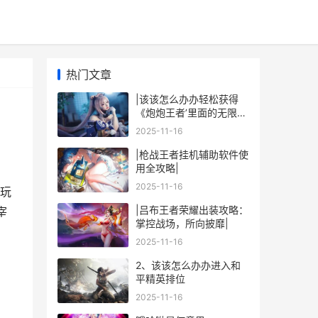
热门文章
|该该怎么办办轻松获得
《炮炮王者’里面的无限金
币和星星|
2025-11-16
|枪战王者挂机辅助软件使
用全攻略|
2025-11-16
玩
|吕布王者荣耀出装攻略：
宰
掌控战场，所向披靡|
2025-11-16
2、该该怎么办办进入和
平精英排位
2025-11-16