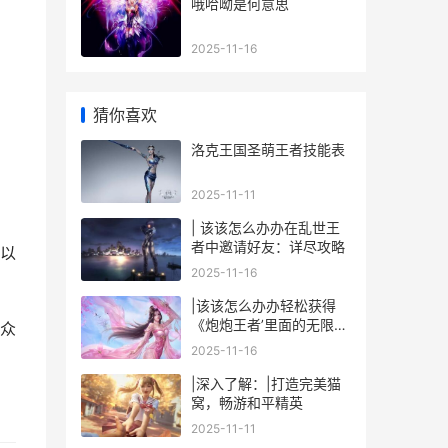
哦哈呦是何意思
2025-11-16
猜你喜欢
洛克王国圣萌王者技能表
2025-11-11
| 该该怎么办办在乱世王
者中邀请好友：详尽攻略
以
2025-11-16
|该该怎么办办轻松获得
《炮炮王者’里面的无限金
众
币和星星|
2025-11-16
|深入了解：|打造完美猫
窝，畅游和平精英
2025-11-11