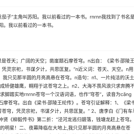
茄子”主角叫苏阳。我以前看过的一本书。rnrnn我找到了书名
苏阳。我以前看过的一本书。
本意思是苍天；广阔的天空；凿崖题石摩苍穹。n出自：《梁书·邵陵
，凭灵宗祀，书谋夕计，共思匡复。”n近义词：苍天、天空。n用
，我只见那半圆的月亮高悬在苍穹。n造句：n1、一片纯洁的沃
成矫健雄鹰，翱翔于这苍穹之上。n2、大海不畏风浪只求奔腾
踏实地rnrnn苍穹一个汉语词语，也作“穹苍”，读音为cāng
题石摩苍穹。出自《梁书·邵陵王纶传》。苍穹引证解释：1、《梁书
誓苍穹，凭灵宗祀，书谋夕计，共思匡复。” 2、唐李白《门有车
尚仲贤《柳毅传书》第二折：“泾河龙逃归碧落，钱塘龙赶上苍穹。
的明星！二、夜幕降临在大地上,我只见那半圆的月亮高悬在苍