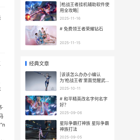
|枪战王者挂机辅助软件使
用全攻略|
是
2025-11-16
# 免费领王者荣耀钻石
2025-11-15
经典文章
王
|该该怎么办办小编认
为‘枪战王者’里面觉醒武
土
器：全面攻略与技巧|
2025-10-11
不
# 和平精英改名字何名字
好？
·
2025-09-06
马
星际争霸打神族 星际争霸
”n
神族打法
2025-09-05