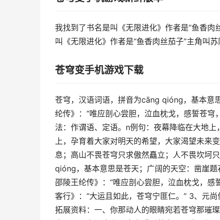
我找到了书名是叫《无限进化》作者是“鱼香肉丝
叫《无限进化》作者是“鱼香肉丝茄子”主角叫
苍穹变手机游戏下载
苍穹，汉语词语，拼音为cāng qióng，基
纶传》：“唯应剖心尝胆，泣血枕戈，感誓苍穹
法：作谓语、定语。n例句：夜幕降临在大地上
上，孕育着大家对明天的希望，大家渴望未来变
息；高山不畏苍穹只求傲然矗立；人不畏坎坷只求脚
qióng，基本意思是苍天；广阔的天空：凿崖
邵陵王纶传》：“唯应剖心尝胆，泣血枕戈，感
客行》：“大运且如此，苍穹宁匪仁。” 3、元
拓展资料：一、你那动人的眼睛宛若苍穹那璀璨