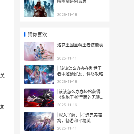
哦哈呦是何意思
2025-11-16
猜你喜欢
洛克王国圣萌王者技能表
2025-11-11
| 该该怎么办办在乱世王
者中邀请好友：详尽攻略
关
2025-11-16
|该该怎么办办轻松获得
《炮炮王者’里面的无限金
币和星星|
2025-11-16
这
|深入了解：|打造完美猫
窝，畅游和平精英
2025-11-11