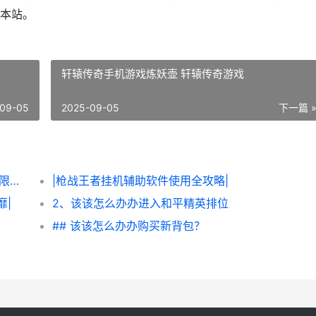
本站。
轩辕传奇手机游戏炼妖壶 轩辕传奇游戏
09-05
2025-09-05
下一篇 
|该该怎么办办轻松获得《炮炮王者’里面的无限金币和星星|
|枪战王者挂机辅助软件使用全攻略|
靡|
2、该该怎么办办进入和平精英排位
## 该该怎么办办购买新背包？