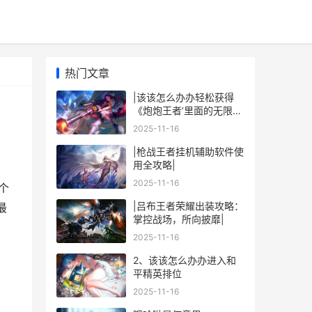
热门文章
|该该怎么办办轻松获得
《炮炮王者’里面的无限金
币和星星|
2025-11-16
|枪战王者挂机辅助软件使
用全攻略|
2025-11-16
个
|吕布王者荣耀出装攻略：
最
掌控战场，所向披靡|
2025-11-16
2、该该怎么办办进入和
平精英排位
2025-11-16