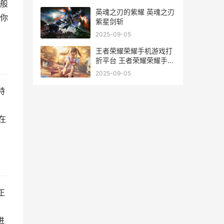
般
英魂之刃的紫耀 英魂之刃
你
紫星剑斩
2025-09-05
王者荣耀荣耀手机游戏打
折平台 王者荣耀荣耀手机
保底多少
2025-09-05
特
在
正
，
进