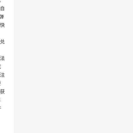
这
自
弹
快
，
兑
法
成
注
要
获
每
许