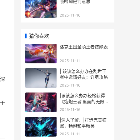
哦哈呦是何意思
2025-11-16
猜你喜欢
洛克王国圣萌王者技能表
2025-11-11
| 该该怎么办办在乱世王
者中邀请好友：详尽攻略
深
2025-11-16
|该该怎么办办轻松获得
《炮炮王者’里面的无限金
于
币和星星|
2025-11-16
|深入了解：|打造完美猫
窝，畅游和平精英
2025-11-11