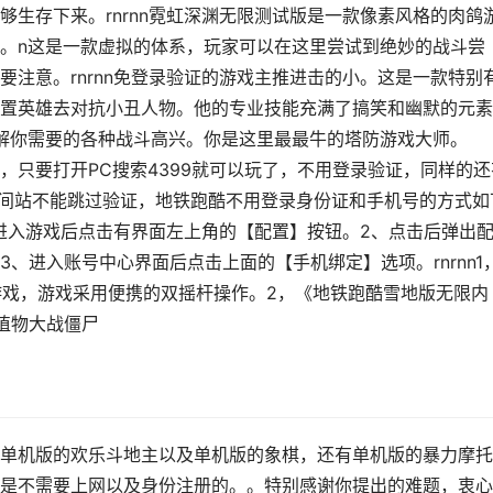
生存下来。rnrnn霓虹深渊无限测试版是一款像素风格的肉鸽
。n这是一款虚拟的体系，玩家可以在这里尝试到绝妙的战斗尝
注意。rnrnn免登录验证的游戏主推进击的小。这是一款特别
置英雄去对抗小丑人物。他的专业技能充满了搞笑和幽默的元素
解你需要的各种战斗高兴。你是这里最最牛的塔防游戏大师。
小游戏，只要打开PC搜索4399就可以玩了，不用登录验证，同样的
跑酷空间站不能跳过验证，地铁跑酷不用登录身份证和手机号的方式如
进入游戏后点击有界面左上角的【配置】按钮。2、点击后弹出
、进入账号中心界面后点击上面的【手机绑定】选项。rnrnn1
机游戏，游戏采用便携的双摇杆操作。2，《地铁跑酷雪地版无限内
植物大战僵尸
单机版的欢乐斗地主以及单机版的象棋，还有单机版的暴力摩托
是不需要上网以及身份注册的。。特别感谢你提出的难题，衷心