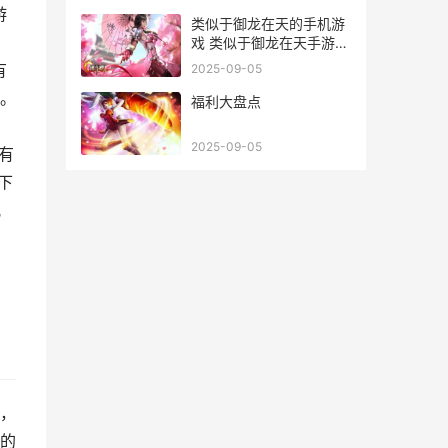
游
类似于御龙在天的手机游
戏 类似于御龙在天手游的
国战游戏
有
2025-09-05
。
福利大盘点
2025-09-05
还有
下
配
，
，
的