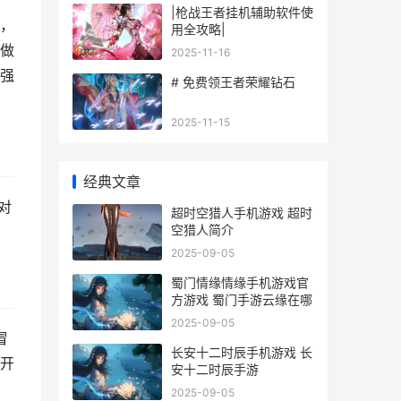
|枪战王者挂机辅助软件使
，
用全攻略|
做
2025-11-16
强
# 免费领王者荣耀钻石
2025-11-15
经典文章
对
超时空猎人手机游戏 超时
空猎人简介
2025-09-05
蜀门情缘情缘手机游戏官
方游戏 蜀门手游云缘在哪
2025-09-05
冒
长安十二时辰手机游戏 长
开
安十二时辰手游
2025-09-05