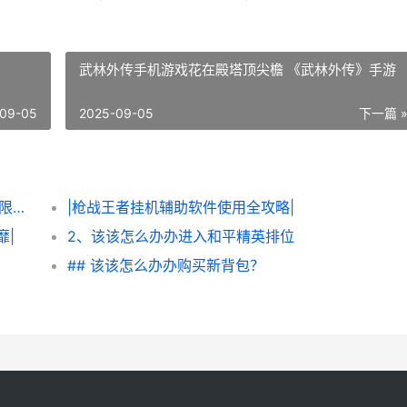
武林外传手机游戏花在殿塔顶尖檐 《武林外传》手游
09-05
2025-09-05
下一篇 
|该该怎么办办轻松获得《炮炮王者’里面的无限金币和星星|
|枪战王者挂机辅助软件使用全攻略|
靡|
2、该该怎么办办进入和平精英排位
## 该该怎么办办购买新背包？