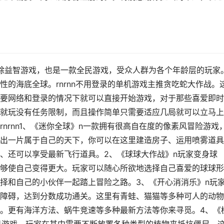
除益智游戏，也是一款全民游戏，受众人群为各个年龄层的玩家
的海底全球。rnrnn不用登录的单机游戏主推贪吃蛇大作战。
要网络和登录的情况下就可以直接开始游戏，对于那些喜爱即时
就玩没有任务限制，而且操作简单只需要适应几局就可以立马上
nrnn1、《迷你全球》n一款拥有很高自在度的像素风冒险游戏
出一片属于自己的天下，你可以在这里建造房子、运用喷雾道具
、还可以享受最新飞行道具。2、《球球大作战》n玩家变身球
够使自己变得更大。玩家可以随心所欲地选择自己喜爱的球球形
择和自己的小伙伴一起踏上冒险之路。3、《开心消消乐》n玩
障碍，达到分数成功通关。这里有青蛙、猫猫等多种可人的动物
。更有海洋方法、蜗牛竞速等多种最新方法等你来寻觅。4、《