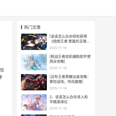
热门文章
|该该怎么办办轻松获得
《炮炮王者’里面的无限金
币和星星|
2025-11-16
|枪战王者挂机辅助软件使
用全攻略|
2025-11-16
仅
|吕布王者荣耀出装攻略：
手
掌控战场，所向披靡|
2025-11-16
2、该该怎么办办进入和
平精英排位
2025-11-16