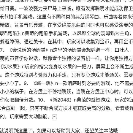
机游戏，玩家在其中需要不断放置各种类型的植物来抵抗僵尸，
给日葵。一波波强力丧尸马上来临，唯有发挥聪明才能成功保卫
音乐节拍手机游戏，这里有不同种类的典范钢琴曲、乐曲等着你来
精致，背景音乐典雅，在享受绝美乐曲的同时也可以感受演奏的
姆猫跑酷》n典范的跑酷手机游戏，以风靡全球的汤姆猫为主角
躲避障碍、通过关卡。在其中，玩家可以收集到金币，再用金币
7、《会说话的汤姆猫》n这里的汤姆猫会想鹦鹉一样，口吐人
萌的声音学你说话，就像壹个独特的录音机一样，让你用独特方
《切水果》n玩家的指尖变身切水果的一把刀，屏幕上会不断生
。这个游戏特别考验眼力和手速，只有专心游戏才能通关。需要
要小心了。9、《跳一跳》n一款消磨时刻必要的游戏，他不需
小小的棋子，在方盘上不停地跳跃，当跳在方盘正中心时，可以
获取翻倍分数。10、《新2048》n典范的益智游戏，玩家的
以合成到一起，只有不断合成方块才能获取更高的分数。看着或
的，玩家需要大动脑筋。￼
内容就说明到这里了，如果可以帮助到大家，还望关注本站哦！