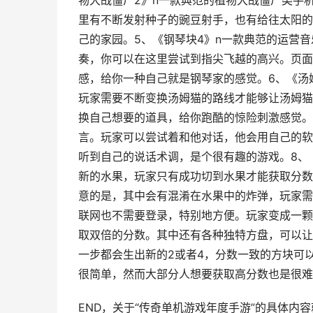
物大战僵尸2》n一款典范的植物大战僵尸类手
里有不断发射种子的豌豆射手，也有给往太阳的
己的家园。5、《钢琴块4》n一款典范的运营
奏，你可以在这里尝试到指尖飞越的高兴。页面
感，给你一种自己就是钢琴家的感觉。6、《汤
玩家需要不断变换汤姆猫的路线才能够让汤姆猫
换自己想要的道具，给你跑酷的惊险刺激感觉。
言。玩家可以尝试着和他对话，他会用自己的软
听到自己的说话术调，是个很有趣的游戏。8、
新的水果，玩家只有成功切到水果才能获取分数
意的是，其中会有混淆在水果中的炸弹，玩家需
联网也不需要登录，特别地方便。玩家变成一颗
取双倍的分数。其中还有各种独特方盘，可以让你
一步都会生出新的2或者4，分数一致的方块可
很简单，然而大部分人想要获取高分数也是很难
END，关于“传奇单机游戏年度手游”的具体