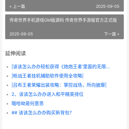
« 上一篇
2025-09-05
传奇世界手机游戏GM版源码 传奇世界手游版官方正式版
2025-09-05
下一篇 »
延伸阅读
|该该怎么办办轻松获得《炮炮王者’里面的无限金币和星星|
|枪战王者挂机辅助软件使用全攻略|
|吕布王者荣耀出装攻略：掌控战场，所向披靡|
2、该该怎么办办进入和平精英排位
哦哈呦是何意思
## 该该怎么办办购买新背包？