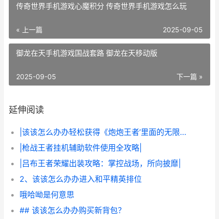
传奇世界手机游戏心魔积分 传奇世界手机游戏怎么玩
« 上一篇
2025-09-05
御龙在天手机游戏国战套路 御龙在天移动版
2025-09-05
下一篇 »
延伸阅读
|该该怎么办办轻松获得《炮炮王者’里面的无限金币和星星|
|枪战王者挂机辅助软件使用全攻略|
|吕布王者荣耀出装攻略：掌控战场，所向披靡|
2、该该怎么办办进入和平精英排位
哦哈呦是何意思
## 该该怎么办办购买新背包？