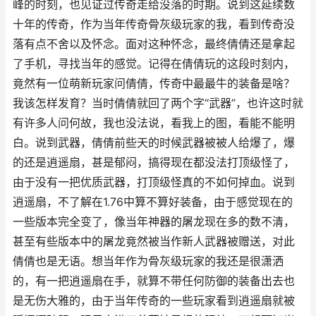
峰的时刻，也见证过传奇走给没落的时期。说到这延续数
十年的传奇，作为当年传奇骨灰级玩家的我，看到传奇没
落有点不舍以及怀念。面对这种怀念，最终倩倩还是拿起
了手机，寻找当年的感觉。记得在倩倩玩的这段时刻内，
竟然有一位萌新玩家问倩倩，传奇中最最牛的装备是啥？
我该怎样发育？当时倩倩就回了两个字“武器”，也许这时就
有许多人问何故，我也没法说，看我上的图，看能不能明
白。说到武器，倩倩前些天的时候武器被被人给爆了，爆
的还是逍遥扇，甚是郁闷，搞得现在都没法打顶级怪了，
由于没有一把优质武器，打顶级怪真的不如何掉血。说到
逍遥扇，不了解在1.76中算不算好装备，由于感觉现在的
一些版本完全变了，像当年神器的屠龙现在多的数不清，
甚至有些版本中的屠龙竟然被当作新人武器被赠送，对此
倩倩也是无语。想当年作为骨灰级玩家的我还是很潇洒
的，有一把逍遥扇在手，就算不带任何防御的装备出去也
是无伤大雅的，由于当年传奇的一些玩家看到逍遥扇就被