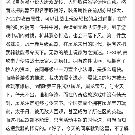
字取自黄易小说大唐双龙传，大师取得名字诗情画意。然
而这把武器不但名字取得好，装备属性在前期亦是强大，
7-22的攻击属性，可以让战士玩家轻松的度过前期，在前
期的时候拥有一件井中月，会遭到无数队伍争抢。到了游
戏中期的时候，将其悉心打造，也会不落下风。第二件武
器裁决，战士赤月级武器，在屠龙未出的时代，拥有这把
武器就能号令天下。无数的战士玩家为之痴迷。0-30的高
攻击力使得战士玩家为之疯狂。拥有这件武器，就拥有了
秒人的资本。在同等级中一刀壹个小法师，是多么痛快。
而随着游戏的推进，裁决的爆率进步，爆裁决的地方被无
数玩家爆破。n编辑第三件武器屠龙，屠龙宝刀，号令天
下，倚天不出，谁和争锋。而在传奇这款游戏中没有倚天
剑，屠龙注定能够号令天下。全区第壹个拥有屠龙宝刀玩
家，太子丹。被无数人围观，甚至成为了所在区的英雄。
而这把武器却不能爆，只有活动主题的时候送，可想而知
这把武器的稀有的。n好了，今天的同享就到这里，不了解