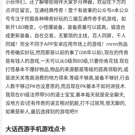
小伙伴们，还了解哪些陪伴大家岁月神器，欢迎在下方的
点评区留言。互通经典传奇∣壹个有故事的公众号n本公众
号专注于挖掘各种稀奇好玩的三端互通传奇手机游戏，如
新开1.80微变，小怪爆装备，装备质量可以提高，锻造合
成更新装备，自在交易，无繁琐的主线，百人同屏，千人
同城！完全不同于APP安卓应用市场上的游戏！rnrnn热血
传奇确实好玩,然而那是以前的事了(06年以前),现在的传奇
是有钱人的游戏,一天可以从0级到60级,只要你肯花钱.现在
打怪基本不爆好物品,物品的来源都是等级的提高领取的,或
是进天关等高消费的地方得来.等级不够高,装备不够好,行会
人数不够过PK也没意思的,而且现在PK基本不如何讲技术.
我现在61级法师带50的道士宝宝,基本每天就是安全聊天,
没地方去!还有传奇的语言相对肮脏,打不过就骂,很无聊的,
如果是新人,最后选择别的游戏吧!!!
大话西游手机游戏点卡