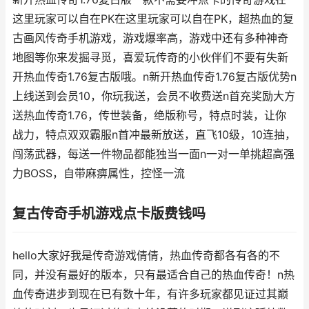
这里玩家可以自在PK在这里玩家可以自在PK，超热血的复
古画风传奇手机游戏，游戏爆率高，游戏中还有多种神奇
地图等你来发掘寻觅，喜爱玩传奇的小伙伴们不要有失新
开热血传奇1.76复古版哦。n新开热血传奇1.76复古版优势n
上线送到会员10，你玩我送，会员不收费送n首充奖励大方
送热血传奇1.76，传世装备，绝版称号，特点时装，让你
战力，特点双双霸服n首冲最新放送，直飞10级，10连抽，
闯荡武器，每送一件物品都能独当一面n一对一单挑超高强
力BOSS，自带麻痹属性，控怪一流
复古传奇手机游戏点卡版费钱吗
hello大家好我是传奇游戏倩倩，热血传奇都各有各的不
同，并没有最好的版本，只有最适合自己的热血传奇！n热
血传奇进步到现在已有数十年，有许多玩家都见证过其巅