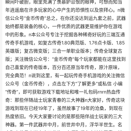
瞬间吓破胆，眼里充满了羡慕妒忌恨的眼神，可想而知当
年逍遥扇在许多玩家的心中产生的恐惧性以及崇拜心。n微
信公众号“金币传奇”总之，在你还没达到运九套之前，武器
始终都是装备的核心，一件优质的武器更是维护你在游戏
中的形象。n本公众号专注于挖掘各种稀奇好玩的三端互通
传奇手机游戏，如复古传奇1.80典范版、1.76点卡版、1.85
英雄版；复古微变版；三合一单职业版本；传奇全球复古
版；关注微信公众号：“金币传奇”每个玩家都能在这里找到
自己喜爱的传奇版本，百分百还原当年传奇，原汁原味，
完全典范！n说到这里，有一起玩传奇手机游戏的关注微信
公众号（金币传奇），点击左下方“了解更多”或私信 小编
“传奇”，即可获取游戏下载地址和唯一礼包码rnrn热血传
奇：那些伴随战士玩家青春的三大神器n大家好，传奇这块
游戏到现在已经19年了，虽然故事了19年的沧桑，到现在
热度依旧。今天大家要讨论的是那些陪伴战士玩家的三大
神器。第一件武器井中月，前世井中月，浮华半世生。名