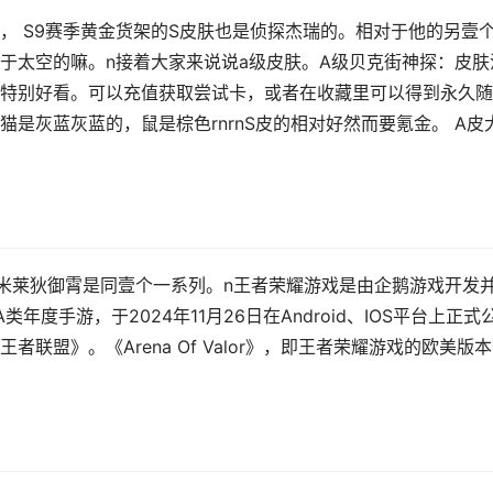
， S9赛季黄金货架的S皮肤也是侦探杰瑞的。相对于他的另壹个
于太空的嘛。n接着大家来说说a级皮肤。A级贝克街神探：皮肤
特别好看。可以充值获取尝试卡，或者在收藏里可以得到永久随
n猫是灰蓝灰蓝的，鼠是棕色rnrnS皮的相对好然而要氪金。 A皮
跟米莱狄御霄是同壹个一系列。n王者荣耀游戏是由企鹅游戏开发
A类年度手游，于2024年11月26日在Android、IOS平台上正式
联盟》。《Arena Of Valor》，即王者荣耀游戏的欧美版