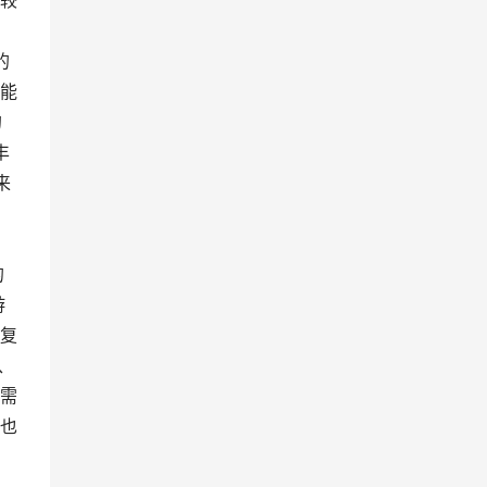
新较
的
能
的
丰
来
的
游
修复
、
需
也