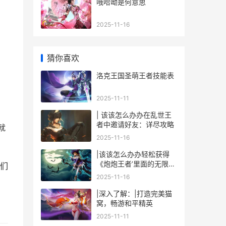
哦哈呦是何意思
2025-11-16
猜你喜欢
洛克王国圣萌王者技能表
2025-11-11
| 该该怎么办办在乱世王
者中邀请好友：详尽攻略
就
2025-11-16
|该该怎么办办轻松获得
《炮炮王者’里面的无限金
家们
币和星星|
2025-11-16
|深入了解：|打造完美猫
窝，畅游和平精英
2025-11-11