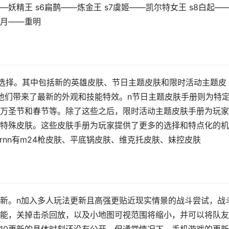
——妖精王 s6扁鹊——炼金王 s7虞姬——凯尔特女王 s8白起—
1芈月——重明
供选择。其中包括新的英雄皮肤、节日主题皮肤和限时活动主题皮
他们带来了最新的外观和技能特效。n节日主题皮肤手册则为特
万圣节和春节等。除了这些之后，限时活动主题皮肤手册为玩家
特殊皮肤。这些皮肤手册为玩家提供了更多的选择和特点化的机
rnn有m24枪皮肤、平底锅皮肤、维克托皮肤、妹控皮肤
底已更新。n加入多人玩法更新且高强更贴近现实情景的战斗尝试，战
能，关掉击杀回放，以及小地图可视范围将缩小，并可以将队友