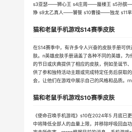
s3亚瑟——狮心王 s4庄周——蜃楼王 s5孙膑
狰 s9太乙真人——饕餮 s10曹操——独龙 s1
猫和老鼠手机游戏S14赛季皮肤
在S14赛季中，有许多令人兴奋的皮肤手册可
肤。n英雄皮肤手册涵盖了各种不同的英雄，为
的节日或庆典提供了相应的皮肤，例如圣诞节、
供了参和独特活动主题或完成特定任务后获取的
会，让他们在游戏中展示自己的风格和品质。rn
猫和老鼠手机游戏S10赛季皮肤
《使命召唤手机游戏》s10在2024年5 月
中将降低全部人的血量上限，并移除呼吸回血功