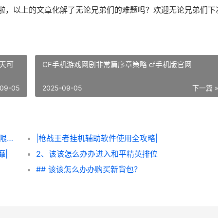
束啦，以上的文章化解了无论兄弟们的难题吗？欢迎无论兄弟们下
天可
CF手机游戏网剧非常篇序章策略 cf手机版官网
09-05
2025-09-05
下一篇 
|该该怎么办办轻松获得《炮炮王者’里面的无限金币和星星|
|枪战王者挂机辅助软件使用全攻略|
靡|
2、该该怎么办办进入和平精英排位
## 该该怎么办办购买新背包？