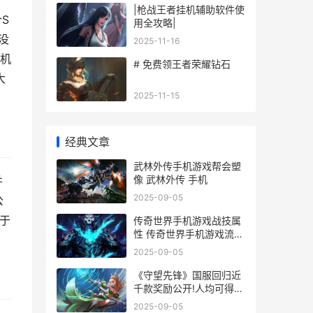
|枪战王者挂机辅助软件使
S
用全攻略|
没
2025-11-16
机
# 免费领王者荣耀钻石
大
2025-11-15
经典文章
武林外传手机游戏帮会塑
像 武林外传 手机
并
2025-09-05
公
本于
传奇世界手机游戏战技属
性 传奇世界手机游戏流金
怎么获得
2025-09-05
《守望先锋》国服回归近
千款奖励公开!人均可得9
款满级神话皮肤 守望先锋
2025-09-05