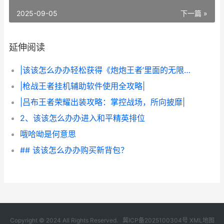
2025-09-05
下一篇 »
延伸阅读
|该该怎么办办轻松获得《炮炮王者’里面的无限金币和星星|
|枪战王者挂机辅助软件使用全攻略|
|吕布王者荣耀出装攻略：掌控战场，所向披靡|
2、该该怎么办办进入和平精英排位
哦哈呦是何意思
## 该该怎么办办购买新背包？
Copyright © 2024 All Rights Reserved.
冀ICP备2025100304号
XML地图