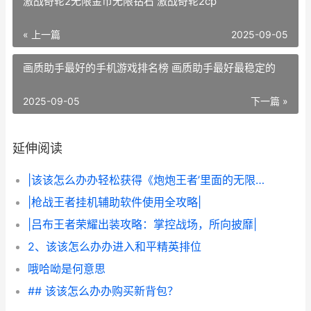
激战奇轮2无限金币无限钻石 激战奇轮2cp
« 上一篇
2025-09-05
画质助手最好的手机游戏排名榜 画质助手最好最稳定的
2025-09-05
下一篇 »
延伸阅读
|该该怎么办办轻松获得《炮炮王者’里面的无限金币和星星|
|枪战王者挂机辅助软件使用全攻略|
|吕布王者荣耀出装攻略：掌控战场，所向披靡|
2、该该怎么办办进入和平精英排位
哦哈呦是何意思
## 该该怎么办办购买新背包？