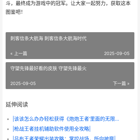
斗，最终成为游戏中的冠军。让大家一起努力，获取这本
图鉴吧！
刺客信条大航海 刺客信条大航海时代
« 上一篇
2025-09-05
守望先锋最好看的皮肤 守望先锋最火
2025-09-05
下一篇 »
延伸阅读
|该该怎么办办轻松获得《炮炮王者’里面的无限金币和星星|
|枪战王者挂机辅助软件使用全攻略|
|吕布王者荣耀出装攻略：掌控战场，所向披靡|