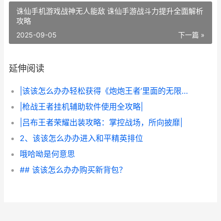
诛仙手机游戏战神无人能敌 诛仙手游战斗力提升全面解析
攻略
2025-09-05
下一篇 »
延伸阅读
|该该怎么办办轻松获得《炮炮王者’里面的无限金币和星星|
|枪战王者挂机辅助软件使用全攻略|
|吕布王者荣耀出装攻略：掌控战场，所向披靡|
2、该该怎么办办进入和平精英排位
哦哈呦是何意思
## 该该怎么办办购买新背包？