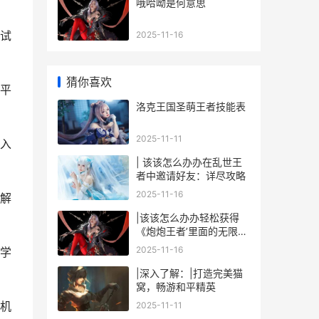
哦哈呦是何意思
试
2025-11-16
猜你喜欢
平
洛克王国圣萌王者技能表
2025-11-11
入
| 该该怎么办办在乱世王
者中邀请好友：详尽攻略
2025-11-16
解
|该该怎么办办轻松获得
《炮炮王者’里面的无限金
币和星星|
2025-11-16
学
|深入了解：|打造完美猫
窝，畅游和平精英
机
2025-11-11