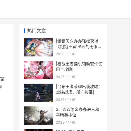
热门文章
|该该怎么办办轻松获得
《炮炮王者’里面的无限金
币和星星|
2025-11-16
|枪战王者挂机辅助软件使
用全攻略|
2025-11-16
家
|吕布王者荣耀出装攻略：
画
掌控战场，所向披靡|
2025-11-16
2、该该怎么办办进入和
平精英排位
2025-11-16