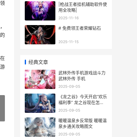
领
|枪战王者挂机辅助软件使
用全攻略|
2025-11-16
，
# 免费领王者荣耀钻石
的
2025-11-15
在
经典文章
游
武林外传手机游戏战斗力
武林外传 手机
2025-09-05
《龙之谷》今天开启“欢乐
福利季” 龙之谷现在怎么
样了
2025-09-05
»
暖暖温泉乡反常版 暖暖温
泉乡通关攻略图文
2025-09-05