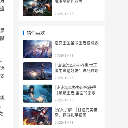
方
哦哈呦是何意思
盛
2025-11-16
景
猜你喜欢
腻
洛克王国圣萌王者技能表
2025-11-11
。
| 该该怎么办办在乱世王
选
者中邀请好友：详尽攻略
支
2025-11-16
|该该怎么办办轻松获得
《炮炮王者’里面的无限金
挑
币和星星|
2025-11-16
众
|深入了解：|打造完美猫
交
窝，畅游和平精英
2025-11-11