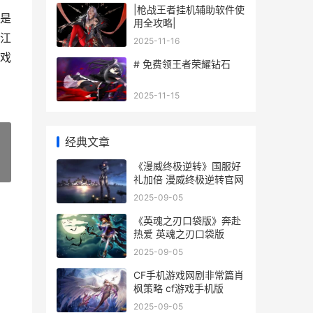
|枪战王者挂机辅助软件使
是
用全攻略|
江
2025-11-16
戏
# 免费领王者荣耀钻石
2025-11-15
经典文章
《漫威终极逆转》国服好
»
礼加倍 漫威终极逆转官网
2025-09-05
《英魂之刃口袋版》奔赴
热爱 英魂之刃口袋版
2025-09-05
CF手机游戏网剧非常篇肖
枫策略 cf游戏手机版
2025-09-05