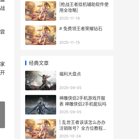
|枪战王者挂机辅助软件使
战
用全攻略|
2025-11-16
# 免费领王者荣耀钻石
尝
2025-11-15
经典文章
家
开
福利大盘点
2025-09-05
神雕侠侣2手机游戏开服
表 神雕侠侣2手机能玩吗
2025-09-05
| 乱世王者该该怎么办办
»
注销账号？全方位教程与
解答
2025-10-24