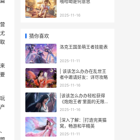
篇
哦哈呦是何意思
2025-11-16
营
尤
猜你喜欢
取
洛克王国圣萌王者技能表
2025-11-11
来
| 该该怎么办办在乱世王
要
者中邀请好友：详尽攻略
2025-11-16
|该该怎么办办轻松获得
玩
《炮炮王者’里面的无限金
产
币和星星|
2025-11-16
|深入了解：|打造完美猫
窝，畅游和平精英
、
2025-11-11
盟