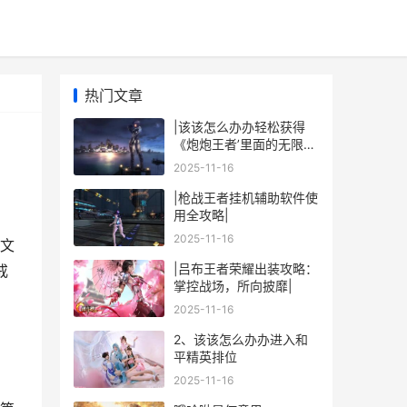
热门文章
|该该怎么办办轻松获得
《炮炮王者’里面的无限金
币和星星|
2025-11-16
|枪战王者挂机辅助软件使
用全攻略|
2025-11-16
文
|吕布王者荣耀出装攻略：
戒
掌控战场，所向披靡|
2025-11-16
2、该该怎么办办进入和
平精英排位
2025-11-16