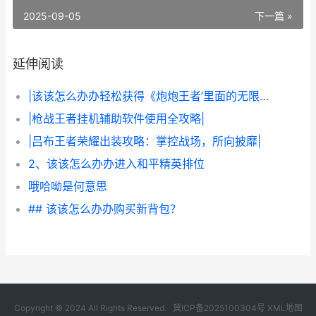
2025-09-05
下一篇 »
延伸阅读
|该该怎么办办轻松获得《炮炮王者’里面的无限金币和星星|
|枪战王者挂机辅助软件使用全攻略|
|吕布王者荣耀出装攻略：掌控战场，所向披靡|
2、该该怎么办办进入和平精英排位
哦哈呦是何意思
## 该该怎么办办购买新背包？
Copyright © 2024 All Rights Reserved.
冀ICP备2025100304号
XML地图