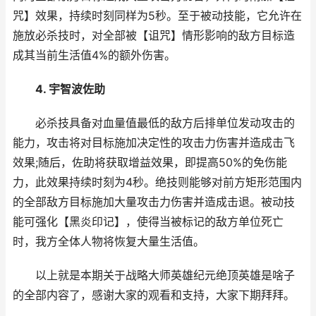
咒】效果，持续时刻同样为5秒。至于被动技能，它允许在
施放必杀技时，对全部被【诅咒】情形影响的敌方目标造
成其当前生活值4%的额外伤害。
4. 宇智波佐助
必杀技具备对血量值最低的敌方后排单位发动攻击的
能力，攻击将对目标施加决定性的攻击力伤害并造成击飞
效果;随后，佐助将获取增益效果，即提高50%的免伤能
力，此效果持续时刻为4秒。绝技则能够对前方矩形范围内
的全部敌方目标施加大量攻击力伤害并造成击退。被动技
能可强化【黑炎印记】，使得当被标记的敌方单位死亡
时，我方全体人物将恢复大量生活值。
以上就是本期关于战略大师英雄纪元绝顶英雄是啥子
的全部内容了，感谢大家的观看和支持，大家下期拜拜。