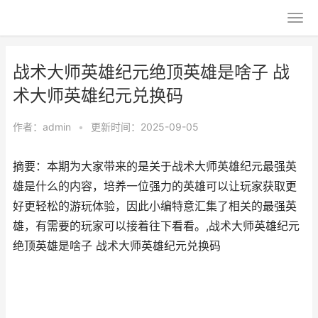
战术大师英雄纪元绝顶英雄是啥子 战
术大师英雄纪元兑换码
作者：
admin
•
更新时间：2025-09-05
摘要：本期为大家带来的是关于战术大师英雄纪元最强英
雄是什么的内容，培养一位强力的英雄可以让玩家获取更
好更轻松的游玩体验，因此小编特意汇集了相关的最强英
雄，有需要的玩家可以接着往下看看。,战术大师英雄纪元
绝顶英雄是啥子 战术大师英雄纪元兑换码