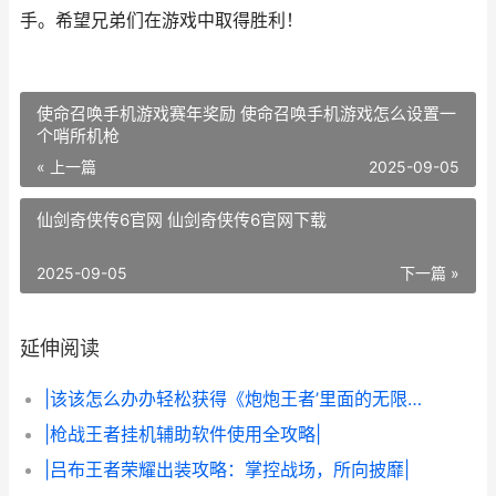
手。希望兄弟们在游戏中取得胜利！
使命召唤手机游戏赛年奖励 使命召唤手机游戏怎么设置一
个哨所机枪
« 上一篇
2025-09-05
仙剑奇侠传6官网 仙剑奇侠传6官网下载
2025-09-05
下一篇 »
延伸阅读
|该该怎么办办轻松获得《炮炮王者’里面的无限金币和星星|
|枪战王者挂机辅助软件使用全攻略|
|吕布王者荣耀出装攻略：掌控战场，所向披靡|