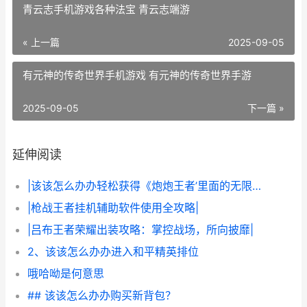
青云志手机游戏各种法宝 青云志端游
« 上一篇
2025-09-05
有元神的传奇世界手机游戏 有元神的传奇世界手游
2025-09-05
下一篇 »
延伸阅读
|该该怎么办办轻松获得《炮炮王者’里面的无限金币和星星|
|枪战王者挂机辅助软件使用全攻略|
|吕布王者荣耀出装攻略：掌控战场，所向披靡|
2、该该怎么办办进入和平精英排位
哦哈呦是何意思
## 该该怎么办办购买新背包？