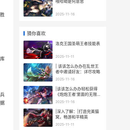
哦哈呦是何意思
胜
2025-11-16
猜你喜欢
洛克王国圣萌王者技能表
2025-11-11
库
| 该该怎么办办在乱世王
者中邀请好友：详尽攻略
2025-11-16
|该该怎么办办轻松获得
《炮炮王者’里面的无限金
兵
币和星星|
2025-11-16
据
|深入了解：|打造完美猫
窝，畅游和平精英
2025-11-11