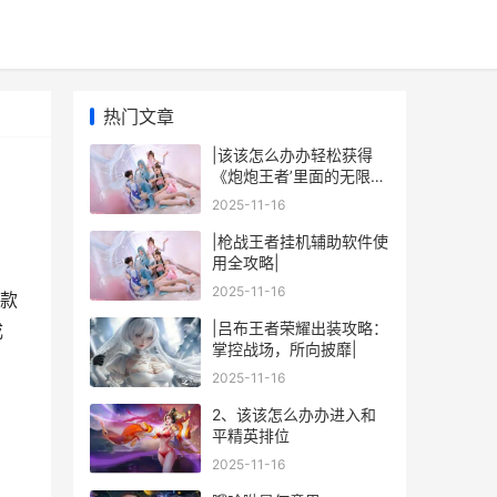
热门文章
|该该怎么办办轻松获得
《炮炮王者’里面的无限金
币和星星|
2025-11-16
|枪战王者挂机辅助软件使
用全攻略|
2025-11-16
款
|吕布王者荣耀出装攻略：
成
掌控战场，所向披靡|
2025-11-16
2、该该怎么办办进入和
平精英排位
2025-11-16