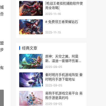
|枪战王者挂机辅助软件使
城
用全攻略|
合
2025-11-16
# 免费领王者荣耀钻石
2025-11-15
盟
经典文章
步
原神：天空之翼、阿莫
斯、温迪一套循环伤害的
相对 原神天空之翼任务怎
2025-09-05
有
么接
秦时明月手机游戏阵型 秦
时明月手游下载地址
2025-09-05
易购手机游戏交易平台 易
购手游是真的吗
2025-09-05
»