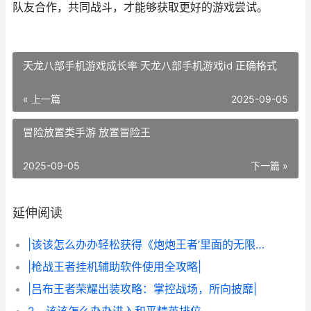
队友合作，共同战斗，才能够获取更好的游戏尝试。
天龙八部手机游戏成长率 天龙八部手机游戏id 正确格式
« 上一篇
2025-09-05
冒险放置类手游 放置冒险王
2025-09-05
下一篇 »
延伸阅读
|该该怎么办办轻松获得《炮炮王者’里面的无限金币和星星|
|枪战王者挂机辅助软件使用全攻略|
|吕布王者荣耀出装攻略：掌控战场，所向披靡|