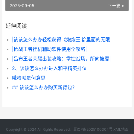
2025-09-05
下一篇 »
延伸阅读
|该该怎么办办轻松获得《炮炮王者’里面的无限金币和星星|
|枪战王者挂机辅助软件使用全攻略|
|吕布王者荣耀出装攻略：掌控战场，所向披靡|
2、该该怎么办办进入和平精英排位
哦哈呦是何意思
## 该该怎么办办购买新背包？
Copyright © 2024 All Rights Reserved.
冀ICP备2025100304号
XML地图