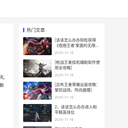
热门文章
|该该怎么办办轻松获得
《炮炮王者’里面的无限金
币和星星|
2025-11-16
|枪战王者挂机辅助软件使
用全攻略|
2025-11-16
礼
|吕布王者荣耀出装攻略：
新
掌控战场，所向披靡|
2025-11-16
2、该该怎么办办进入和
平精英排位
2025-11-16