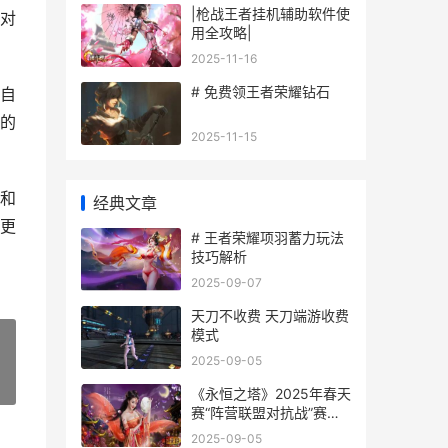
|枪战王者挂机辅助软件使
对
用全攻略|
2025-11-16
# 免费领王者荣耀钻石
自
的
2025-11-15
和
经典文章
更
# 王者荣耀项羽蓄力玩法
技巧解析
2025-09-07
天刀不收费 天刀端游收费
模式
2025-09-05
»
《永恒之塔》2025年春天
赛“阵营联盟对抗战”赛事
报名开启 《永恒之塔》怀
2025-09-05