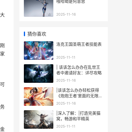
哦哈呦是何意思
大
2025-11-16
猜你喜欢
洛克王国圣萌王者技能表
刚
家
2025-11-11
| 该该怎么办办在乱世王
者中邀请好友：详尽攻略
2025-11-16
可
|该该怎么办办轻松获得
《炮炮王者’里面的无限金
币和星星|
2025-11-16
务
|深入了解：|打造完美猫
窝，畅游和平精英
2025-11-11
金