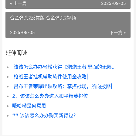
« 上一篇
2025-09-05
合金弹头2反常版 合金弹头2视频
2025-09-05
下一篇 »
延伸阅读
|该该怎么办办轻松获得《炮炮王者’里面的无限金币和星星|
|枪战王者挂机辅助软件使用全攻略|
|吕布王者荣耀出装攻略：掌控战场，所向披靡|
2、该该怎么办办进入和平精英排位
哦哈呦是何意思
## 该该怎么办办购买新背包？