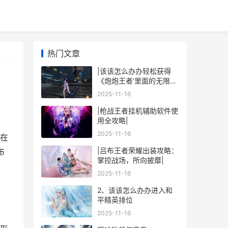
热门文章
|该该怎么办办轻松获得
《炮炮王者’里面的无限金
币和星星|
2025-11-16
|枪战王者挂机辅助软件使
用全攻略|
2025-11-16
在
|吕布王者荣耀出装攻略：
布
掌控战场，所向披靡|
2025-11-16
2、该该怎么办办进入和
平精英排位
2025-11-16