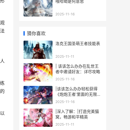
形
哦哈呦是何意思
2025-11-16
观
法
猜你喜欢
洛克王国圣萌王者技能表
2025-11-11
人
| 该该怎么办办在乱世王
者中邀请好友：详尽攻略
2025-11-16
练
|该该怎么办办轻松获得
的
《炮炮王者’里面的无限金
币和星星|
2025-11-16
|深入了解：|打造完美猫
以
窝，畅游和平精英
2025-11-11