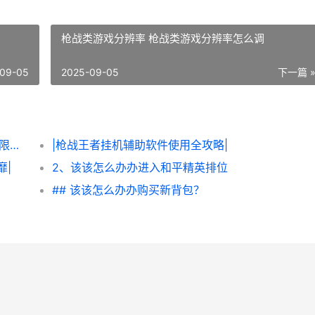
枪战类游戏分辨率 枪战类游戏分辨率怎么调
09-05
2025-09-05
下一篇 
|该该怎么办办轻松获得《炮炮王者’里面的无限金币和星星|
|枪战王者挂机辅助软件使用全攻略|
靡|
2、该该怎么办办进入和平精英排位
## 该该怎么办办购买新背包？