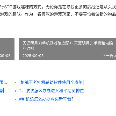
行STG游戏趣味的方式。无论你是在寻找更多的挑战还是从头
游戏的趣味。作为一名资深的游戏玩家，不要害怕尝试新的物品
天涯明月刀手机游戏酿皮配方 天涯明月刀手机和电脑
互通吗
09-05
2025-09-05
下一篇 
|该该怎么办办轻松获得《炮炮王者’里面的无限金币和星星|
|枪战王者挂机辅助软件使用全攻略|
靡|
2、该该怎么办办进入和平精英排位
## 该该怎么办办购买新背包？