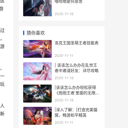
到这
哦哈呦是何意思
游
2025-11-16
通过
猜你喜欢
，
洛克王国圣萌王者技能表
游
2025-11-11
| 该该怎么办办在乱世王
法、
者中邀请好友：详尽攻略
一
2025-11-16
玩
|该该怎么办办轻松获得
《炮炮王者’里面的无限金
币和星星|
2025-11-16
多人
|深入了解：|打造完美猫
新
窝，畅游和平精英
2025-11-11