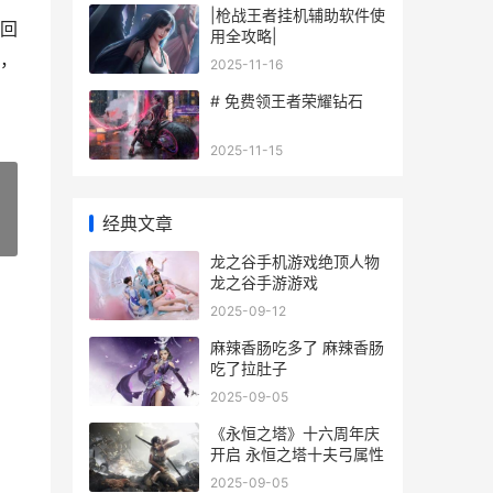
|枪战王者挂机辅助软件使
找回
用全攻略|
，
2025-11-16
# 免费领王者荣耀钻石
2025-11-15
经典文章
»
龙之谷手机游戏绝顶人物
龙之谷手游游戏
2025-09-12
麻辣香肠吃多了 麻辣香肠
吃了拉肚子
2025-09-05
《永恒之塔》十六周年庆
开启 永恒之塔十夫弓属性
2025-09-05