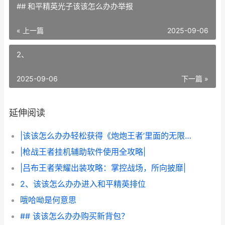
## 和平精英光子该该怎么办办举报
« 上一篇
2025-09-06
2、
2025-09-06
下一篇 »
延伸阅读
|该该怎么办办轻松获得《炮炮王者’里面的无限金币和星星|
|枪战王者挂机辅助软件使用全攻略|
|吕布王者荣耀出装攻略：掌控战场，所向披靡|
2、该该怎么办办进入和平精英排位
哦哈呦是何意思
## 该该怎么办办购买新背包？