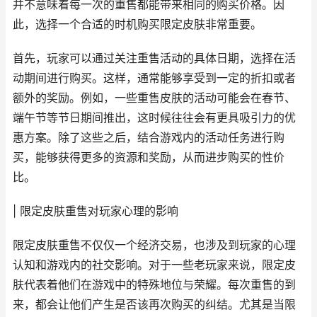
并不意味着每一次的重售都能带来相同的购买价格。因
此，选择一个合适的时机购买限定皮肤非常重要。
首先，玩家可以通过关注重售活动的具体日期，选择在活
动期间进行购买。这样，通常能够享受到一定的折扣或者
额外的奖励。例如，一些重售皮肤的活动可能会在春节、
端午节等节日期间推出，这时候往往会有更具吸引力的优
惠方案。除了这些之后，结合游戏内的活动任务进行购
买，能够获得更多的资源和奖励，从而进步购买的性价
比。
| 限定皮肤重售对玩家心理的影响
限定皮肤重售不仅仅一个经济交易，也涉及到玩家的心理
认知和游戏内的社交影响。对于一些老玩家来说，限定皮
肤代表着他们在游戏中的特殊地位与荣耀。每次重售的到
来，都会让他们产生是否该再次购买的纠结。尤其是当限