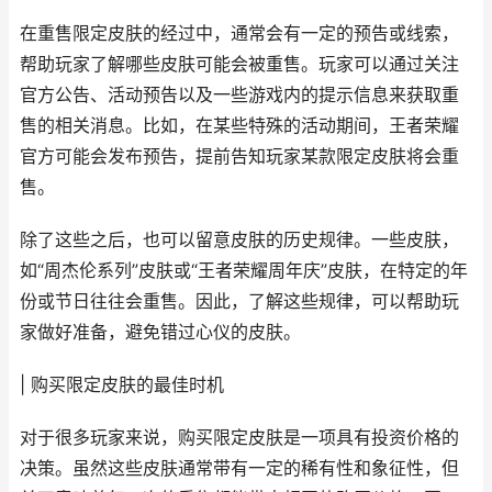
在重售限定皮肤的经过中，通常会有一定的预告或线索，
帮助玩家了解哪些皮肤可能会被重售。玩家可以通过关注
官方公告、活动预告以及一些游戏内的提示信息来获取重
售的相关消息。比如，在某些特殊的活动期间，王者荣耀
官方可能会发布预告，提前告知玩家某款限定皮肤将会重
售。
除了这些之后，也可以留意皮肤的历史规律。一些皮肤，
如“周杰伦系列”皮肤或“王者荣耀周年庆”皮肤，在特定的年
份或节日往往会重售。因此，了解这些规律，可以帮助玩
家做好准备，避免错过心仪的皮肤。
| 购买限定皮肤的最佳时机
对于很多玩家来说，购买限定皮肤是一项具有投资价格的
决策。虽然这些皮肤通常带有一定的稀有性和象征性，但