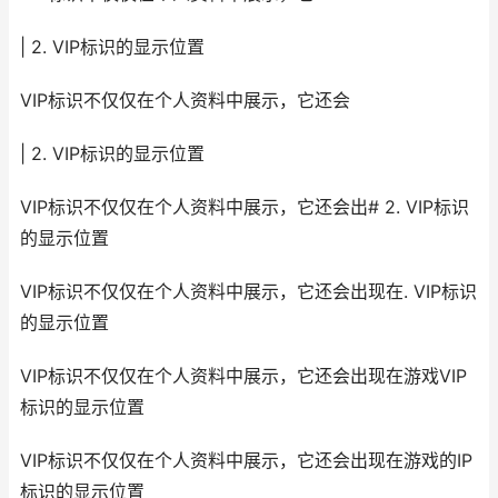
| 2. VIP标识的显示位置
VIP标识不仅仅在个人资料中展示，它还会
| 2. VIP标识的显示位置
VIP标识不仅仅在个人资料中展示，它还会出# 2. VIP标识
的显示位置
VIP标识不仅仅在个人资料中展示，它还会出现在. VIP标识
的显示位置
VIP标识不仅仅在个人资料中展示，它还会出现在游戏VIP
标识的显示位置
VIP标识不仅仅在个人资料中展示，它还会出现在游戏的IP
标识的显示位置