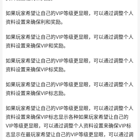
如果玩家希望让自己的VIP等级更显眼，可以通过调整个人
资料设置来确保利和奖励。
如果玩家希望让自己的VIP等级更显眼，可以通过调整个人
资料设置来确保VIP和奖励。
如果玩家希望让自己的VIP等级更显眼，可以通过调整个人
资料设置来确保VIP标奖励。
如果玩家希望让自己的VIP等级更显眼，可以通过调整个人
资料设置来确保VIP标志励。
如果玩家希望让自己的VIP等级更显眼，可以通过调整个人
资料设置来确保VIP标志显示各种如果玩家希望让自己的
VIP等级更显眼，可以通过调整个人资料设置来确保VIP标
志显示在最玩家希望让自己的VIP等级更显眼，可以通过调