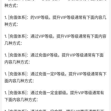
种方式：
1. |充值体系|：的VIP等级。提升VIP等级通常有下面内容几
种方式：
1. |充值体系|：通过VIP等级。提升VIP等级通常有下面内容
几种方式：
1. |充值体系|：通过充值IP等级。提升VIP等级通常有下面
内容几种方式：
1. |充值体系|：通过充值一定P等级。提升VIP等级通常有下
面内容几种方式：
1. |充值体系|：通过充值一定金额级。提升VIP等级通常有
下面内容几种方式：