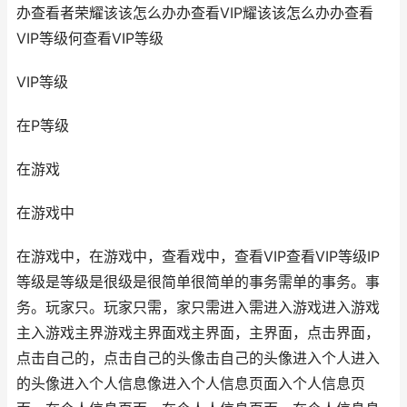
办查看者荣耀该该怎么办办查看VIP耀该该怎么办办查看
VIP等级何查看VIP等级
VIP等级
在P等级
在游戏
在游戏中
在游戏中，在游戏中，查看戏中，查看VIP查看VIP等级IP
等级是等级是很级是很简单很简单的事务需单的事务。事
务。玩家只。玩家只需，家只需进入需进入游戏进入游戏
主入游戏主界游戏主界面戏主界面，主界面，点击界面，
点击自己的，点击自己的头像击自己的头像进入个人进入
的头像进入个人信息像进入个人信息页面入个人信息页