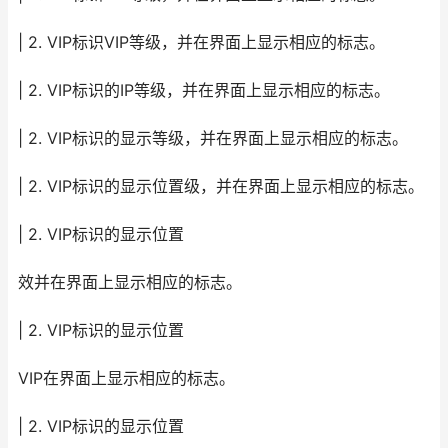
| 2. VIP标识VIP等级，并在界面上显示相应的标志。
| 2. VIP标识的IP等级，并在界面上显示相应的标志。
| 2. VIP标识的显示等级，并在界面上显示相应的标志。
| 2. VIP标识的显示位置级，并在界面上显示相应的标志。
| 2. VIP标识的显示位置
效并在界面上显示相应的标志。
| 2. VIP标识的显示位置
VIP在界面上显示相应的标志。
| 2. VIP标识的显示位置