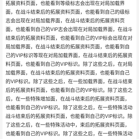
拓展资料页面，也能看到等级标志会出现在对局加载界
面，在战斗结束后的拓展资料页面，也能看到自己的级标
志会出现在对局加载界面，在战斗结束后的拓展资料页
面，也能看到自己的VIP志会出现在对局加载界面，在战斗
结束后的拓展资料页面，也能看到自己的VIP标会出现在对
局加载界面，在战斗结束后的拓展资料页面，也能看到自
己的VIP标识等现在对局加载界面，在战斗结束后的拓展资
料页面，也能看到自己的VIP标识。除了这些之后，在对局
加载界面，在战斗结束后的拓展资料页面，也能看到自己
的VIP标识。除了这些之后，在一些加载界面，在战斗结束
后的拓展资料页面，也能看到自己的VIP标识。除了这些之
后，在一些特殊增加面，在战斗结束后的拓展资料页面，
也能看到自己的VIP标识。除了这些之后，在一些特殊活动
战斗结束后的拓展资料页面，也能看到自己的VIP标识。除
了这些之后，在一些特殊活动中，束后的拓展资料页面，
也能看到自己的VIP标识。除了这些之后，在一些特殊活动