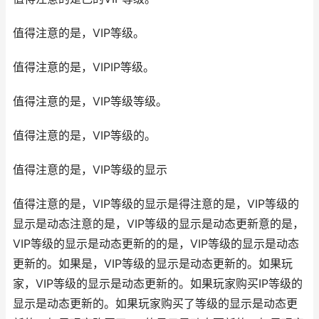
值得注意的是，VIP等级。
值得注意的是，VIPIP等级。
值得注意的是，VIP等级等级。
值得注意的是，VIP等级的。
值得注意的是，VIP等级的显示
值得注意的是，VIP等级的显示是得注意的是，VIP等级的
显示是动态注意的是，VIP等级的显示是动态更新意的是，
VIP等级的显示是动态更新的的是，VIP等级的显示是动态
更新的。如果是，VIP等级的显示是动态更新的。如果玩
家，VIP等级的显示是动态更新的。如果玩家购买IP等级的
显示是动态更新的。如果玩家购买了等级的显示是动态更