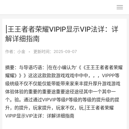
|王王者者荣耀VIPIP显示VIP法详：详
解详细指南
作者：
小金
•
更新时间：2025-09-07
摘要：与导语巧语：|在在小编认为‘《《王王王者者者荣耀
耀耀》》》这这这款款款游戏戏戏中中中，，，VIPPP等
级统级不仅不仅能仅能带能带来家来丰提升厚升游戏游戏
体验体验的重要的重要途重要途径途径其中一个其中一
个。验。通过通过VIPVIP等级P等级的等级的提升级的提
升，的提升，玩家提升，玩家不仅，玩,|王王者者荣耀
VIPIP显示VIP法详：详解详细指南