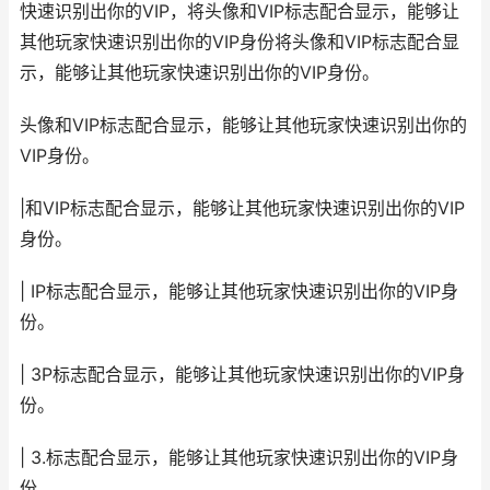
快速识别出你的VIP，将头像和VIP标志配合显示，能够让
其他玩家快速识别出你的VIP身份将头像和VIP标志配合显
示，能够让其他玩家快速识别出你的VIP身份。
头像和VIP标志配合显示，能够让其他玩家快速识别出你的
VIP身份。
|和VIP标志配合显示，能够让其他玩家快速识别出你的VIP
身份。
| IP标志配合显示，能够让其他玩家快速识别出你的VIP身
份。
| 3P标志配合显示，能够让其他玩家快速识别出你的VIP身
份。
| 3.标志配合显示，能够让其他玩家快速识别出你的VIP身
份。