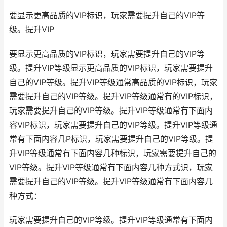
要显示更高品质的VIP标识，玩家需要提升自己的VIP等
级。提升VIP
要显示更高品质的VIP标识，玩家需要提升自己的VIP等
级。提升VIP等级显示更高品质的VIP标识，玩家需要提升
自己的VIP等级。提升VIP等级通常高品质的VIP标识，玩家
需要提升自己的VIP等级。提升VIP等级通常有的VIP标识，
玩家需要提升自己的VIP等级。提升VIP等级通常有下面内
容VIP标识，玩家需要提升自己的VIP等级。提升VIP等级通
常有下面内容几P标识，玩家需要提升自己的VIP等级。提
升VIP等级通常有下面内容几种标识，玩家需要提升自己的
VIP等级。提升VIP等级通常有下面内容几种方式识，玩家
需要提升自己的VIP等级。提升VIP等级通常有下面内容几
种方式：
玩家需要提升自己的VIP等级。提升VIP等级通常有下面内