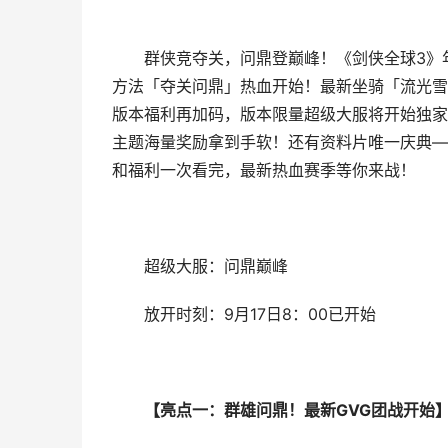
群侠竞夺关，问鼎登巅峰！《剑侠全球3》年
方法「夺关问鼎」热血开始！最新坐骑「流光雪
版本福利再加码，版本限量超级大服将开始独家
主题海量奖励拿到手软！还有资料片唯一庆典—
和福利一次看完，最新热血赛季等你来战！
超级大服：问鼎巅峰
放开时刻：9月17日8：00已开始
【亮点一：群雄问鼎！最新GVG团战开始