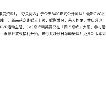
度资料片「夺关问鼎」于今天8:00正式公开测试！最新GVG团
魄」、新品萌宠蝴蝶犬上线，蝶影乘风，萌犬摇尾，共庆盛典！
PVP活动主题，3V3巅峰精英赛只在「问鼎巅峰」大服，参与活
—直播狂欢夜福利开始，邀你共赴秋日巅峰盛典！更多新版本亮
】