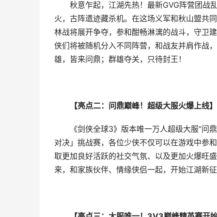
秋意乍起，江湖先热！最新GVG阵营团战
火，古阵遗迹藏杀机。在这场义军和秋山盟共同
林战将展开争夺，参和酣畅淋漓的战斗，守卫建
侠们将被随机分入不同阵营，和战友并肩作战，
雄，皆来问鼎；群雄夺关，只待封王！
【亮点二：问鼎巅峰！超级大服火爆上线】
《剑侠全球3》版本唯一万人超级大服“问
对决」挑战赛，各位少侠不仅可以在游戏中参和
取更加良好活跃的社交气氛、以及更加火爆旺盛的
来，和家族伙伴、情缘侠侣一起，开始江湖新征
【亮点三：大服唯一！3V3巅峰精英赛开