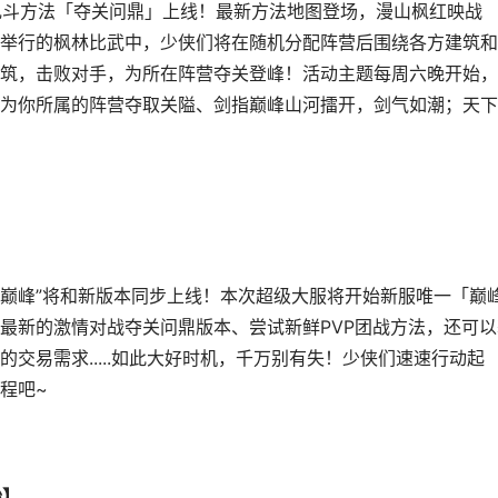
乱斗方法「夺关问鼎」上线！最新方法地图登场，漫山枫红映战
举行的枫林比武中，少侠们将在随机分配阵营后围绕各方建筑和
筑，击败对手，为所在阵营夺关登峰！活动主题每周六晚开始，
为你所属的阵营夺取关隘、剑指巅峰山河擂开，剑气如潮；天下
鼎巅峰”将和新版本同步上线！本次超级大服将开始新服唯一「巅
最新的激情对战夺关问鼎版本、尝试新鲜PVP团战方法，还可以
交易需求.....如此大好时机，千万别有失！少侠们速速行动起
程吧~
始】