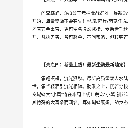
问鼎巅峰，3v3公正竞技鏖战群雄！最新3
开始，海量奖励不要有失！坐骑/奇兵/萌宠任选
还有万金重赏，更可留名凌烟武榜，受后世千秋
开，凡执刃者，皆可赴会，不问宗派，但较锋芒
【亮点四：新品上线！最新坐骑最新萌宠】
霜翎振翅，流光溯秋。最新高质量双人水陆
世，霜华轻洒引流光相随。骑乘之上，恍若穿梭
宠蝴蝶犬“小翼”将在本周上线！萌宠“小翼”驯
其特殊的大耳朵而闻名，耳如蝴蝶展翅，随步态