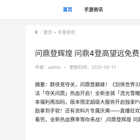
首页
手游资讯
首页
>
手游资讯
问鼎登辉煌 问鼎4登高望远免
作者：
admin
•
更新时间：2025-09-17
摘要：群侠竞夺关，问鼎登巅峰！《剑侠世界3》
法「夺关问鼎」热血开启！全新坐骑「流光雪魄
本福利再加码，版本限定超级大服将开启独家P
励拿到手软！还有资料片专属庆典——直播狂欢
看完，全新热血赛季等你来战！,问鼎登辉煌 问