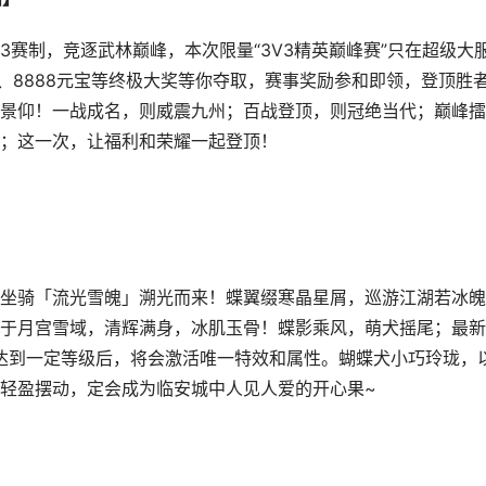
v3赛制，竞逐武林巅峰，本次限量“3V3精英巅峰赛”只在超级大
、8888元宝等终极大奖等你夺取，赛事奖励参和即领，登顶胜
景仰！一战成名，则威震九州；百战登顶，则冠绝当代；巅峰擂
；这一次，让福利和荣耀一起登顶！
坐骑「流光雪魄」溯光而来！蝶翼缀寒晶星屑，巡游江湖若冰魄
于月宫雪域，清辉满身，冰肌玉骨！蝶影乘风，萌犬摇尾；最新
养达到一定等级后，将会激活唯一特效和属性。蝴蝶犬小巧玲珑，
轻盈摆动，定会成为临安城中人见人爱的开心果~