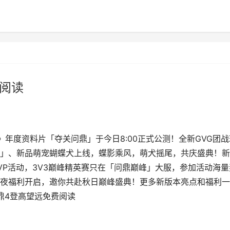
费阅读
年度资料片「夺关问鼎」于今日8:00正式公测！全新GVG团战
」、新品萌宠蝴蝶犬上线，蝶影乘风，萌犬摇尾，共庆盛典！新
VP活动，3V3巅峰精英赛只在「问鼎巅峰」大服，参加活动海量
夜福利开启，邀你共赴秋日巅峰盛典！更多新版本亮点和福利一
鼎4登高望远免费阅读