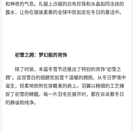
和神奇的气息。礼服上点缀的白色珍珠和水晶如同冻结的
露水，让你在银装素裹的全球中犹如走在冬日的童话中。
初雪之拥：梦幻般的背饰
除了时装，本届冬雪节还推出了特别的背饰“初雪之
拥”。这双雪白的翅膀犹如壹个温暖的拥抱，从冬日梦境中
诞生，轻柔地依附在穿戴者的肩上。羽翼以精细的工艺捕
捉了初雪的精髓，每一片羽毛在展开时，都在诉说着冬日
的静谧和纯净。