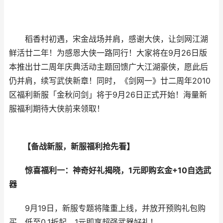
稻香村初遇，宋金战场并肩，感谢大侠，让剑网江湖
鲜活廿二年！为感恩大侠一路同行！大家将在9月26日版
本推出廿二周年庆典活动主题回馈广大江湖豪侠，愿此后
仍并肩，续写武侠新章！同时，《剑网一》廿二周年2010
区福利新服「金秋问剑」将于9月26日正式开始！海量新
服福利期待大侠前来领取！
【备战新服，新服福利抢先看】
惊喜福利一：神奇好礼揭晓，1元即购玄金+10自选武
器
9月19日，新服专题将隆重上线，并放开预购礼包购
买，低至0.1折起，1元即享超强武器好礼！