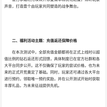
声音，打造壹个由玩家共同塑造的战争舞台。
二、福利活动主题：充值返还保障价格
在本次测试中，全部充值金额都将在正式上线时以超
值比例的钻石返还形式回馈，具体制度已在官方社群和各
大平台同步公开。这不仅确保了玩家的尝试价格，也为未
来的正式开荒奠定了基础。同时，玩家还可通过各大平台
进行预约，领取唯一预约奖励，并在公开测试开始时获取
丰厚礼品，为未来征战提供先机。