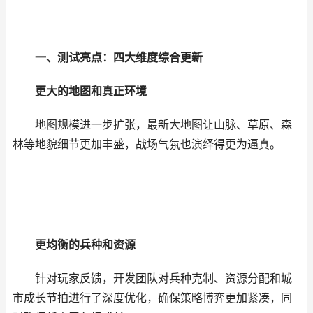
一、测试亮点：四大维度综合更新
更大的地图和真正环境
地图规模进一步扩张，最新大地图让山脉、草原、森
林等地貌细节更加丰盛，战场气氛也演绎得更为逼真。
更均衡的兵种和资源
针对玩家反馈，开发团队对兵种克制、资源分配和城
市成长节拍进行了深度优化，确保策略博弈更加紧凑，同