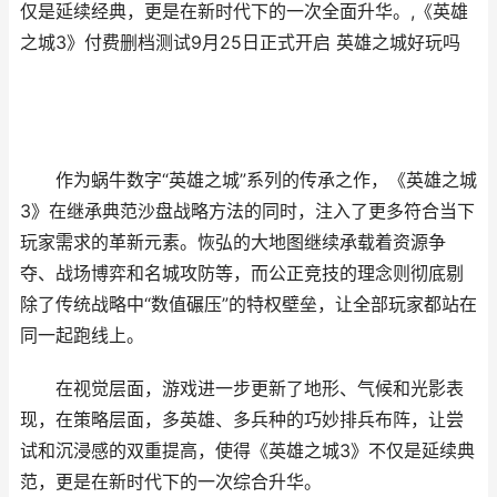
仅是延续经典，更是在新时代下的一次全面升华。,《英雄
之城3》付费删档测试9月25日正式开启 英雄之城好玩吗
作为蜗牛数字“英雄之城”系列的传承之作，《英雄之城
3》在继承典范沙盘战略方法的同时，注入了更多符合当下
玩家需求的革新元素。恢弘的大地图继续承载着资源争
夺、战场博弈和名城攻防等，而公正竞技的理念则彻底剔
除了传统战略中“数值碾压”的特权壁垒，让全部玩家都站在
同一起跑线上。
在视觉层面，游戏进一步更新了地形、气候和光影表
现，在策略层面，多英雄、多兵种的巧妙排兵布阵，让尝
试和沉浸感的双重提高，使得《英雄之城3》不仅是延续典
范，更是在新时代下的一次综合升华。