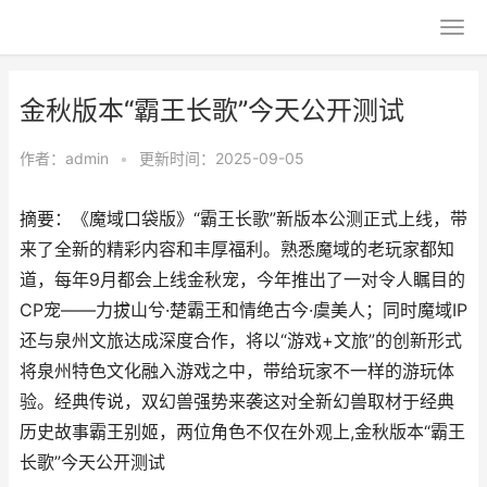
金秋版本“霸王长歌”今天公开测试
作者：
admin
•
更新时间：2025-09-05
摘要：《魔域口袋版》“霸王长歌”新版本公测正式上线，带
来了全新的精彩内容和丰厚福利。熟悉魔域的老玩家都知
道，每年9月都会上线金秋宠，今年推出了一对令人瞩目的
CP宠——力拔山兮·楚霸王和情绝古今·虞美人；同时魔域IP
还与泉州文旅达成深度合作，将以“游戏+文旅”的创新形式
将泉州特色文化融入游戏之中，带给玩家不一样的游玩体
验。经典传说，双幻兽强势来袭这对全新幻兽取材于经典
历史故事霸王别姬，两位角色不仅在外观上,金秋版本“霸王
长歌”今天公开测试